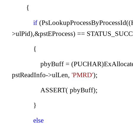
{
if
(
PsLookupProcessByProcessId
((
>
ulPid
),&
pstEProcess
) ==
STATUS_SUCC
{
pbyBuff
= (
PUCHAR
)
ExAllocat
pstReadInfo
->
ulLen
,
'PMRD'
);
ASSERT
(
pbyBuff
);
}
else