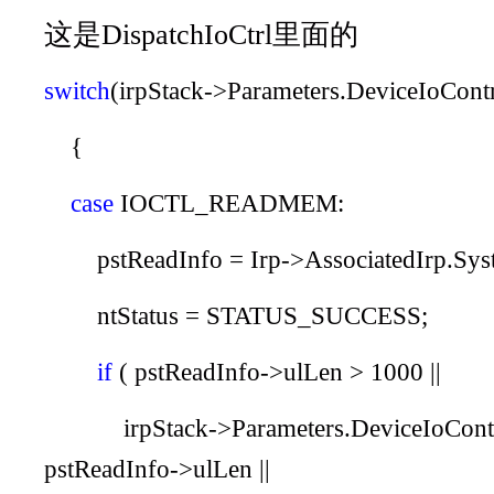
这是DispatchIoCtrl里面的
switch
(
irpStack
->
Parameters
.
DeviceIoCont
{
case
IOCTL_READMEM
:
pstReadInfo
=
Irp
->
AssociatedIrp
.
Sys
ntStatus
=
STATUS_SUCCESS
;
if
(
pstReadInfo
->
ulLen
> 1000 ||
irpStack
->
Parameters
.
DeviceIoCont
pstReadInfo
->
ulLen
||