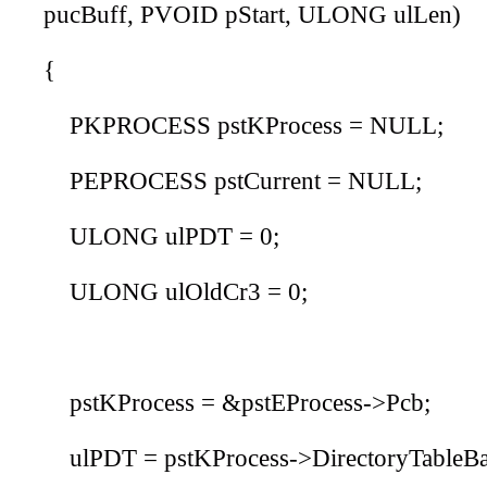
pucBuff
,
PVOID
pStart
,
ULONG
ulLen
)
{
PKPROCESS
pstKProcess
=
NULL
;
PEPROCESS
pstCurrent
=
NULL
;
ULONG
ulPDT
= 0;
ULONG
ulOldCr3
= 0;
pstKProcess
= &
pstEProcess
->
Pcb
;
ulPDT
=
pstKProcess
->
DirectoryTableB