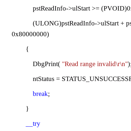
pstReadInfo
->
ulStart
>= (
PVOID
)0
(
ULONG
)
pstReadInfo
->
ulStart
+
p
0x80000000)
{
DbgPrint
(
"Read range invalid\r\n"
)
ntStatus
=
STATUS_UNSUCCESS
break
;
}
__try