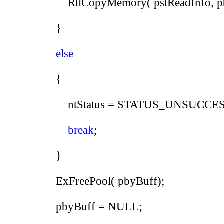
RtlCopyMemory
(
pstReadInfo
,
p
}
else
{
ntStatus
=
STATUS_UNSUCCE
break
;
}
ExFreePool
(
pbyBuff
);
pbyBuff
=
NULL
;