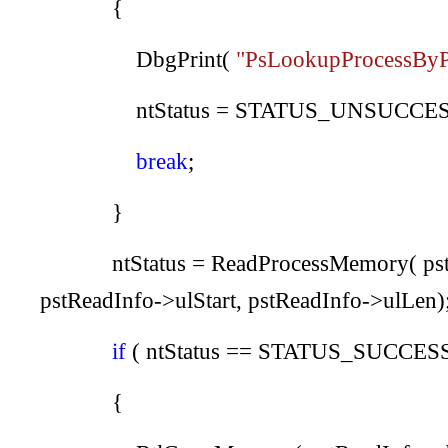
{
DbgPrint
(
"PsLookupProcessByPro
ntStatus
=
STATUS_UNSUCCE
break
;
}
ntStatus
=
ReadProcessMemory
(
ps
pstReadInfo
->
ulStart
,
pstReadInfo
->
ulLen
)
if
(
ntStatus
==
STATUS_SUCCES
{