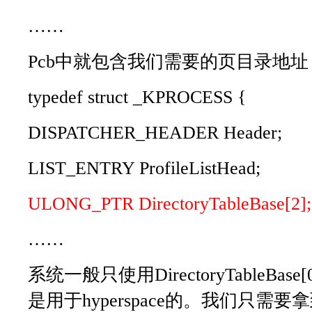
……
Pcb中就包含我们需要的页目录地址
typedef struct _KPROCESS {
DISPATCHER_HEADER Header;
LIST_ENTRY ProfileListHead;
ULONG_PTR DirectoryTableBase[2];
……
系统一般只使用DirectoryTableBase[0]，
是用于hyperspace的。我们只需