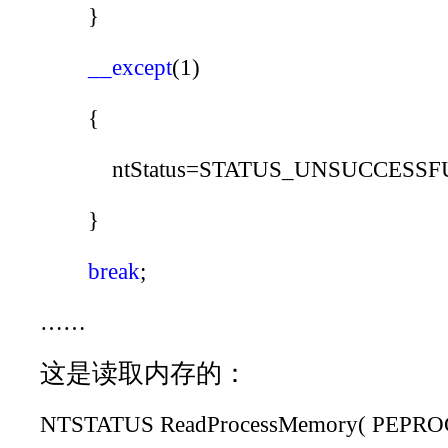
}
__except
(1)
{
ntStatus
=
STATUS_UNSUCCESSF
}
break
;
……
这是读取内存的：
NTSTATUS
ReadProcessMemory
(
PEPRO