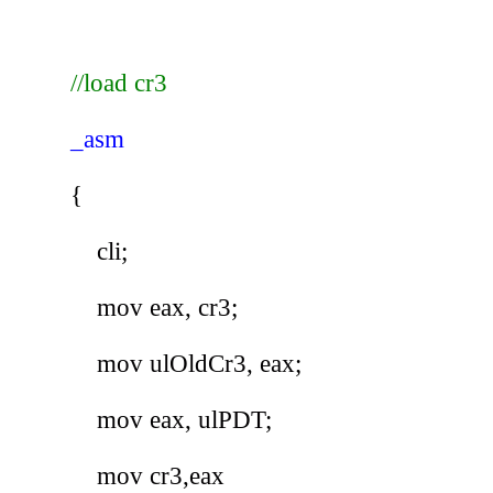
//load cr3
_asm
{
cli
;
mov
eax
,
cr3
;
mov
ulOldCr3
,
eax
;
mov
eax
,
ulPDT
;
mov
cr3
,
eax