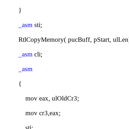
}
_asm
sti
;
RtlCopyMemory
(
pucBuff
,
pStart
,
ulLen
_asm
cli
;
_asm
{
mov
eax
,
ulOldCr3
;
mov
cr3
,
eax
;
sti
;