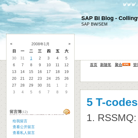
SAP BI Blog - Collin
SAP BW/SEM
<
2008年1月
>
日
一
二
三
四
五
六
30
31
1
2
3
4
5
首页
新随笔
聚合
管
6
7
8
9
10
11
12
13
14
15
16
17
18
19
20
21
22
23
24
25
26
27
28
29
30
31
1
2
3
4
5
6
7
8
9
5 T-codes
留言簿
(12)
1. RSSMQ: 
给我留言
查看公开留言
查看私人留言