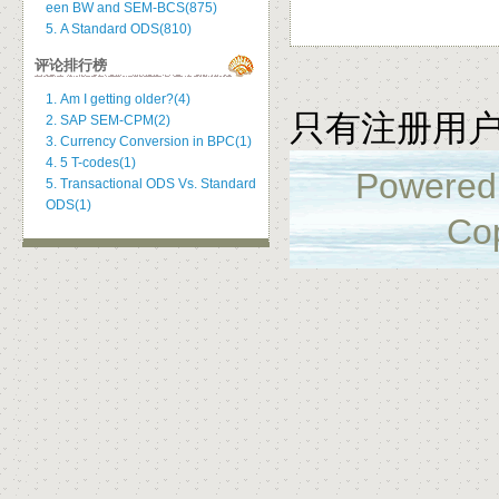
een BW and SEM-BCS(875)
5. A Standard ODS(810)
评论排行榜
1. Am I getting older?(4)
只有注册用
2. SAP SEM-CPM(2)
3. Currency Conversion in BPC(1)
4. 5 T-codes(1)
Powered
5. Transactional ODS Vs. Standard
ODS(1)
Cop