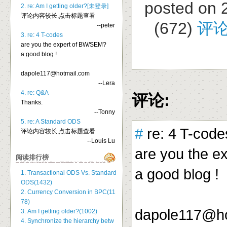
posted on 
2. re: Am I getting older?[未登录]
评论内容较长,点击标题查看
(672)
评论
--peter
3. re: 4 T-codes
are you the expert of BW/SEM?
a good blog !
dapole117@hotmail.com
--Lera
4. re: Q&A
评论:
Thanks.
--Tonny
5. re: A Standard ODS
#
re: 4 T-code
评论内容较长,点击标题查看
--Louis Lu
are you the e
阅读排行榜
a good blog !
1. Transactional ODS Vs. Standard
ODS(1432)
2. Currency Conversion in BPC(11
78)
dapole117@h
3. Am I getting older?(1002)
4. Synchronize the hierarchy betw