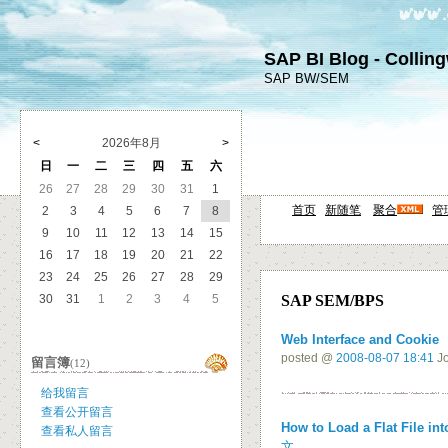
SAP BI Blog - Collin
SAP BW/SEM
<
2026年8月
>
日
一
二
三
四
五
六
26
27
28
29
30
31
1
首页
新随笔
聚合
管
2
3
4
5
6
7
8
9
10
11
12
13
14
15
16
17
18
19
20
21
22
23
24
25
26
27
28
29
30
31
1
2
3
4
5
SAP SEM/BPS
Web Interface and Cookie
摘
posted @
2008-08-07 18:41
Jo
留言簿
(12)
给我留言
查看公开留言
How to Load a Flat File i
查看私人留言
文