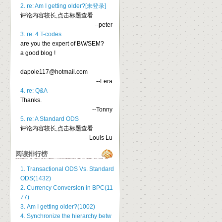
2. re: Am I getting older?[未登录]
评论内容较长,点击标题查看
--peter
3. re: 4 T-codes
are you the expert of BW/SEM?
a good blog !
dapole117@hotmail.com
--Lera
4. re: Q&A
Thanks.
--Tonny
5. re: A Standard ODS
评论内容较长,点击标题查看
--Louis Lu
阅读排行榜
1. Transactional ODS Vs. Standard
ODS(1432)
2. Currency Conversion in BPC(11
77)
3. Am I getting older?(1002)
4. Synchronize the hierarchy betw