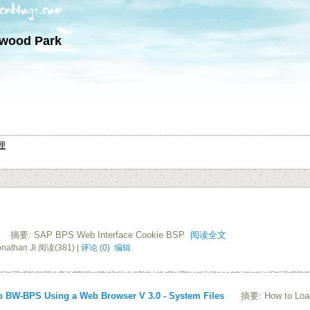
gwood Park
理
要: SAP BPS Web Interface Cookie BSP
阅读全文
nathan Ji 阅读(381) |
评论 (0)
编辑
nto BW-BPS Using a Web Browser V 3.0 - System Files
摘要: How to Load a 