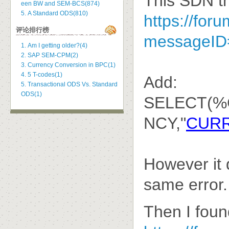
This SDN th
een BW and SEM-BCS(874)
5. A Standard ODS(810)
https://fo
评论排行榜
messageID
1. Am I getting older?(4)
2. SAP SEM-CPM(2)
3. Currency Conversion in BPC(1)
4. 5 T-codes(1)
Add:
5. Transactional ODS Vs. Standard
ODS(1)
SELECT(%
NCY,"
CUR
However it d
same error.
Then I fou