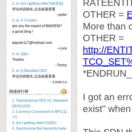
RATEENTI
2. re: Am I getting older?[未登录]
评论内容较长,点击标题查看
OTHER =
--peter
3. re: 4 T-codes
More than 
are you the expert of BW/SEM?
a good blog !
OTHER =
dapole117@hotmail.com
http://EN
--Lera
4. re: Q&A
TCO_SET%.
Thanks.
--Tonny
*ENDRUN
5. re: A Standard ODS
评论内容较长,点击标题查看
--Louis Lu
阅读排行榜
I got an e
1. Transactional ODS Vs. Standard
exist" when
ODS(1432)
2. Currency Conversion in BPC(11
77)
3. Am I getting older?(1002)
4. Synchronize the hierarchy betw