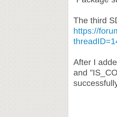
The third SD
https://for
threadID=1
After I ad
and "IS_CO
successfully