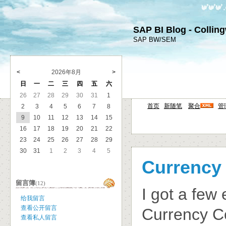
SAP BI Blog - Collin
SAP BW/SEM
<
2026年8月
>
日
一
二
三
四
五
六
26
27
28
29
30
31
1
首页
新随笔
聚合
管
2
3
4
5
6
7
8
9
10
11
12
13
14
15
16
17
18
19
20
21
22
23
24
25
26
27
28
29
30
31
1
2
3
4
5
Currency
留言簿
(12)
I got a few
给我留言
查看公开留言
Currency Co
查看私人留言