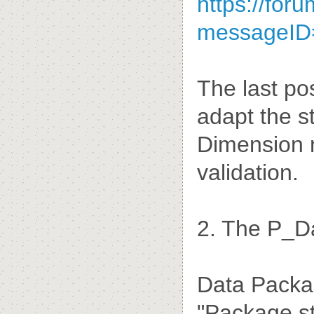
https://fo
messageID
The last po
adapt the s
Dimension 
validation.
2. The P_D
Data Package
"Package s