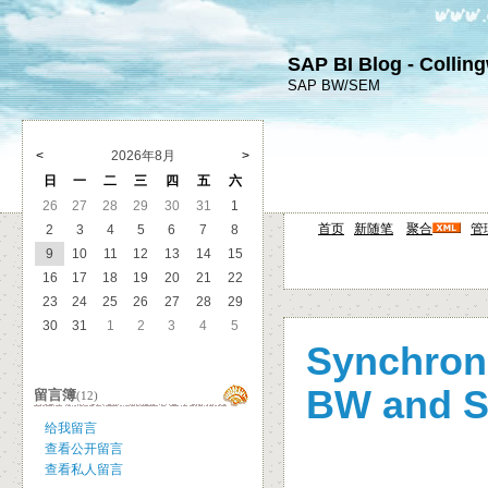
SAP BI Blog - Collin
SAP BW/SEM
<
2026年8月
>
日
一
二
三
四
五
六
26
27
28
29
30
31
1
首页
新随笔
聚合
管
2
3
4
5
6
7
8
9
10
11
12
13
14
15
16
17
18
19
20
21
22
23
24
25
26
27
28
29
30
31
1
2
3
4
5
Synchroni
BW and 
留言簿
(12)
给我留言
查看公开留言
查看私人留言