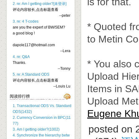
is for that.
2. re: Am I getting older?[未登录]
评论内容较长,点击标题查看
--peter
3. re: 4 T-codes
* Quoted fr
are you the expert of BW/SEM?
a good blog !
to Metin Co
dapole117@hotmail.com
--Lera
4. re: Q&A
* You also 
Thanks.
--Tonny
Upload Hie
5. re: A Standard ODS
评论内容较长,点击标题查看
Items in S
--Louis Lu
阅读排行榜
Upload Met
1. Transactional ODS Vs. Standard
Eugene Kh
ODS(1432)
2. Currency Conversion in BPC(11
77)
posted on 
3. Am I getting older?(1002)
4. Synchronize the hierarchy betw