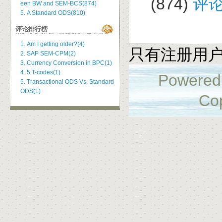
(874)
评论
een BW and SEM-BCS(874)
5. A Standard ODS(810)
评论排行榜
1. Am I getting older?(4)
只有注册用
2. SAP SEM-CPM(2)
3. Currency Conversion in BPC(1)
4. 5 T-codes(1)
Powered
5. Transactional ODS Vs. Standard
ODS(1)
Cop