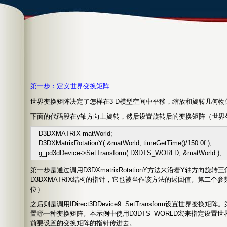
http://blog.csdn.net/loveclover
第一步：定义世界变换矩阵
世界变换矩阵决定了怎样在3-D模型空间中平移，缩放和旋转几何物
下面的代码段在y轴方向上旋转，然后设置旋转后的变换矩阵（世界
D3DXMATRIX matWorld;
D3DXMatrixRotationY(
&
matWorld, timeGetTime()
/
150.0f
);
g_pd3dDevice
->
SetTransform( D3DTS_WORLD,
&
matWorld );
第一步是通过调用D3DXmatrixRotationY方法来沿着Y轴方向
D3DXMATRIX结构的指针，它也被当作该方法的返回值。第二个
位）
之后则是调用IDirect3DDevice9::SetTransform设置世界变换矩
置哪一种变换矩阵。本示例中使用D3DTS_WORLD宏来指定设置
前要设置的变换矩阵的指针传进去。