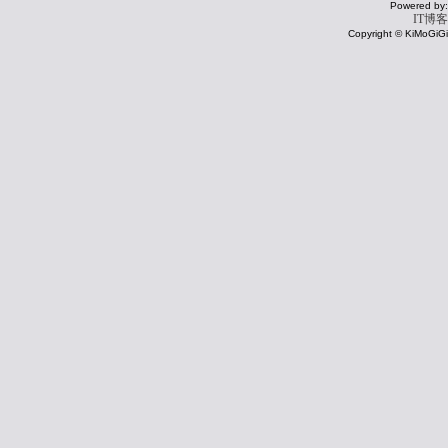
Powered by:
IT博客
Copyright © KiMoGiGi