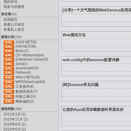
我的评论
我参与的随笔
[分享]一个天气预报的WebService应用
留言簿
(10)
给我留言
查看公开留言
查看私人留言
Web测试方法
随笔分类
(219)
AJAX.NET(5)
ASP.NET(38)
Basic(7)
C# / Winforms(64)
Enterprise Library(3)
web.config中的session配置详解
Java(1)
JavaScript(35)
Python(4)
Web小技巧(19)
WPF/SilverLight(4)
[转]Session常见问题
工具插件(6)
数据库相关(7)
经验之谈(24)
网络编程(2)
随笔档案
(185)
让您的Ajax应用加载数据时界面友好
2011年3月 (1)
2010年11月 (1)
2010年8月 (1)
2010年6月 (2)