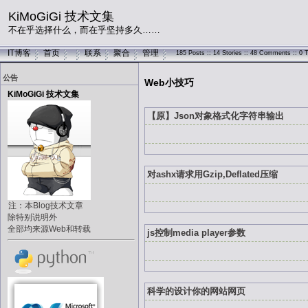
KiMoGiGi 技术文集
不在乎选择什么，而在乎坚持多久……
IT博客
首页
联系
聚合
管理
185 Posts :: 14 Stories :: 48 Comments :: 0 
公告
Web小技巧
KiMoGiGi 技术文集
【原】Json对象格式化字符串输出
对ashx请求用Gzip,Deflated压缩
注：本Blog技术文章
除特别说明外
全部均来源Web和转载
js控制media player参数
科学的设计你的网站网页