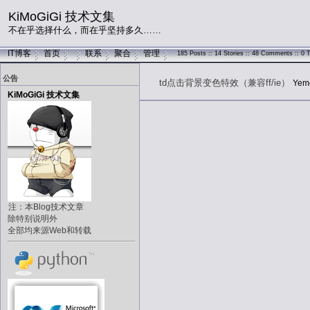
KiMoGiGi 技术文集
不在乎选择什么，而在乎坚持多久……
IT博客
首页
联系
聚合
管理
185 Posts :: 14 Stories :: 48 Comments :: 0 
公告
td点击背景变色特效（兼容ff/ie）
Yem
KiMoGiGi 技术文集
注：本Blog技术文章
除特别说明外
全部均来源Web和转载