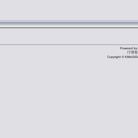
Powered by:
IT博客
Copyright © KiMoGiGi