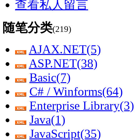
查看私人留言
随笔分类
(219)
AJAX.NET(5)
ASP.NET(38)
Basic(7)
C# / Winforms(64)
Enterprise Library(3)
Java(1)
JavaScript(35)