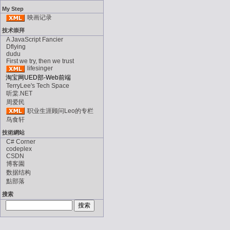
My Step
映画记录
技术崇拜
A JavaScript Fancier
Dflying
dudu
First we try, then we trust
lifesinger
淘宝网UED部-Web前端
TerryLee's Tech Space
听棠.NET
周爱民
职业生涯顾问Leo的专栏
鸟食轩
技術網站
C# Corner
codeplex
CSDN
博客園
数据结构
點部落
搜索