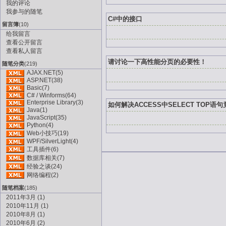
我的评论
我参与的随笔
C#中的接口
留言簿
(10)
给我留言
查看公开留言
查看私人留言
请讨论一下高性能分页的必要性！
随笔分类
(219)
AJAX.NET(5)
ASP.NET(38)
Basic(7)
C# / Winforms(64)
Enterprise Library(3)
如何解决ACCESS中SELECT TOP
Java(1)
JavaScript(35)
Python(4)
Web小技巧(19)
WPF/SilverLight(4)
工具插件(6)
数据库相关(7)
经验之谈(24)
网络编程(2)
随笔档案
(185)
2011年3月 (1)
2010年11月 (1)
2010年8月 (1)
2010年6月 (2)