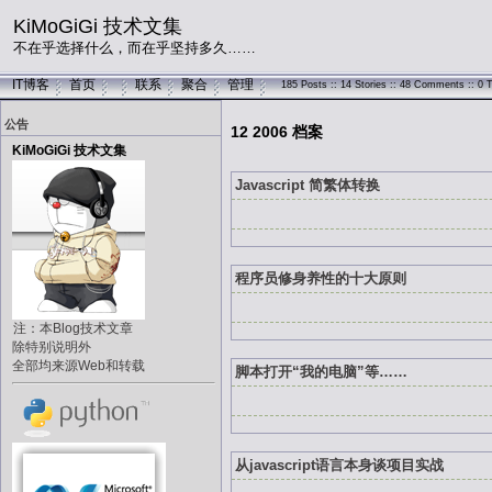
KiMoGiGi 技术文集
不在乎选择什么，而在乎坚持多久……
IT博客
首页
联系
聚合
管理
185 Posts :: 14 Stories :: 48 Comments :: 0 
公告
12 2006 档案
KiMoGiGi 技术文集
Javascript 简繁体转换
程序员修身养性的十大原则
注：本Blog技术文章
除特别说明外
全部均来源Web和转载
脚本打开“我的电脑”等……
从javascript语言本身谈项目实战