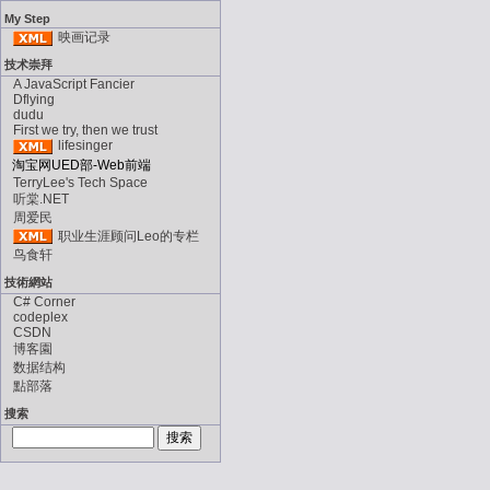
My Step
映画记录
技术崇拜
A JavaScript Fancier
Dflying
dudu
First we try, then we trust
lifesinger
淘宝网UED部-Web前端
TerryLee's Tech Space
听棠.NET
周爱民
职业生涯顾问Leo的专栏
鸟食轩
技術網站
C# Corner
codeplex
CSDN
博客園
数据结构
點部落
搜索