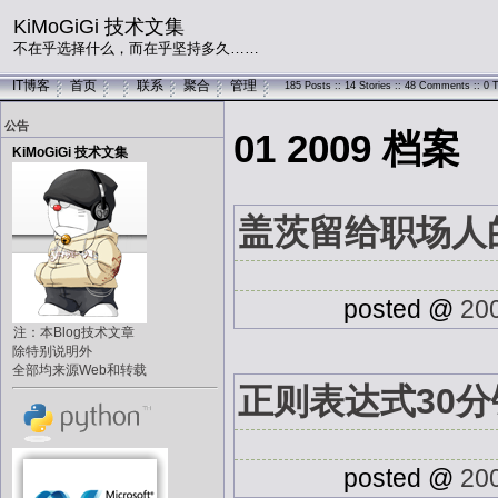
KiMoGiGi 技术文集
不在乎选择什么，而在乎坚持多久……
IT博客
首页
联系
聚合
管理
185 Posts :: 14 Stories :: 48 Comments :: 0 
公告
01 2009 档案
KiMoGiGi 技术文集
盖茨留给职场人
posted @
20
注：本Blog技术文章
除特别说明外
全部均来源Web和转载
正则表达式30
posted @
20