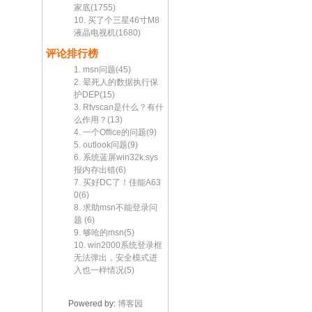
家底(1755)
10. 买了个三星46寸M8
液晶电视机(1680)
评论排行榜
1. msn问题(45)
2. 晕死人的数据执行保
护DEP(15)
3. Rtvscan是什么？有什
么作用？(13)
4. 一个Office的问题(9)
5. outlook问题(9)
6. 系统蓝屏win32k.sys
报内存出错(6)
7. 买好DC了！佳能A63
0(6)
8. 求助msn不能登录问
题 (6)
9. 够呛的msn(5)
10. win2000系统登录框
无法弹出，安全模式进
入也一样情况(5)
Powered by:
博客园