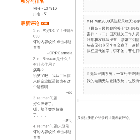
积分与排名
积分 - 137916
排名 - 51
#
re: win2000系统登录
最新评论
《最高人民检察院关于渎职侵权
1. re: 买好DC了！佳能A
案件：（二）国家机关工作人员
630
利用职权非法搜查，涉嫌下列情
评论内容较长,点击标题
头市昆都仑区李春义案子下逮捕
查看
属栏里代签字，李不签，曹忠打
--ORRCarmela
2. re: Rtvscan是什么？
有什么作用？
病毒？
#
无法登陆系统，一直处于登陆
说笑了吧，我从厂里搞
我的电脑无法登陆系统，也没有
来的企业版诺顿也有这
个进程啊！
--dd
3. re: msn问题
好久没来了。
呃，脑子突然短路
了。。。
只有注册用户
登录
后才能发表评论。
--透明
4. re: msn问题[未登录]
评论内容较长,点击标题
查看