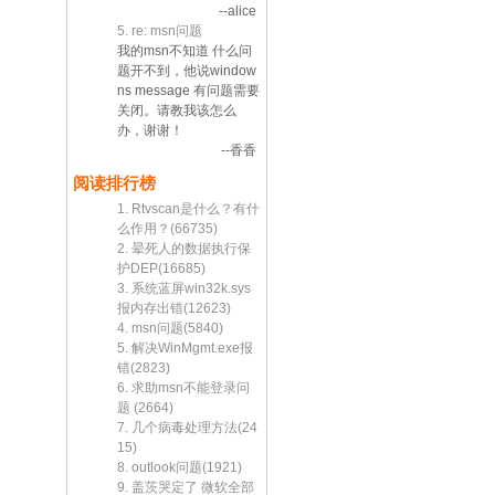
--alice
5. re: msn问题
我的msn不知道 什么问
题开不到，他说window
ns message 有问题需要
关闭。请教我该怎么
办，谢谢！
--香香
阅读排行榜
1. Rtvscan是什么？有什
么作用？(66735)
2. 晕死人的数据执行保
护DEP(16685)
3. 系统蓝屏win32k.sys
报内存出错(12623)
4. msn问题(5840)
5. 解决WinMgmt.exe报
错(2823)
6. 求助msn不能登录问
题 (2664)
7. 几个病毒处理方法(24
15)
8. outlook问题(1921)
9. 盖茨哭定了 微软全部