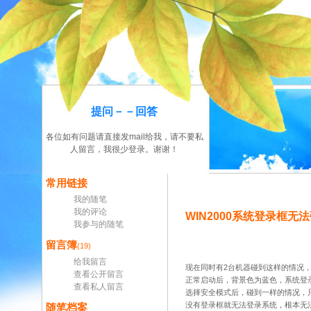
提问－－回答
各位如有问题请直接发mail给我，请不要私
人留言，我很少登录。谢谢！
常用链接
我的随笔
我的评论
WIN2000系统登录框
我参与的随笔
留言簿
(19)
给我留言
现在同时有2台机器碰到这样的情况，都
查看公开留言
正常启动后，背景色为蓝色，系统登录框无
查看私人留言
选择安全模式后，碰到一样的情况，
没有登录框就无法登录系统，根本无
随笔档案