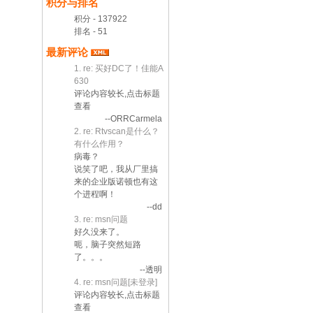
积分与排名
积分 - 137922
排名 - 51
最新评论
1. re: 买好DC了！佳能A
630
评论内容较长,点击标题
查看
--ORRCarmela
2. re: Rtvscan是什么？
有什么作用？
病毒？
说笑了吧，我从厂里搞
来的企业版诺顿也有这
个进程啊！
--dd
3. re: msn问题
好久没来了。
呃，脑子突然短路
了。。。
--透明
4. re: msn问题[未登录]
评论内容较长,点击标题
查看