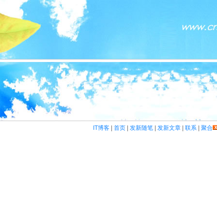
IT博客
|
首页
|
发新随笔
|
发新文章
|
联系
|
聚合