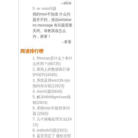
--alice
5. re: msn问题
我的msn不知道 什么问
题开不到，他说window
ns message 有问题需要
关闭。请教我该怎么
办，谢谢！
--香香
阅读排行榜
1. Rtvscan是什么？有什
么作用？(66735)
2. 晕死人的数据执行保
护DEP(16685)
3. 系统蓝屏win32k.sys
报内存出错(12623)
4. msn问题(5840)
5. 解决WinMgmt.exe报
错(2823)
6. 求助msn不能登录问
题 (2665)
7. 几个病毒处理方法(24
15)
8. outlook问题(1921)
9. 盖茨哭定了 微软全部