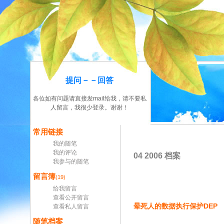
提问－－回答
各位如有问题请直接发mail给我，请不要私
人留言，我很少登录。谢谢！
常用链接
我的随笔
我的评论
04 2006 档案
我参与的随笔
留言簿
(19)
给我留言
查看公开留言
晕死人的数据执行保护DEP
查看私人留言
随笔档案