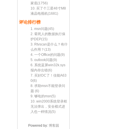
家底(1756)
10. 买了个三星46寸M8
液晶电视机(1681)
评论排行榜
1. msn问题(45)
2. 晕死人的数据执行保
护DEP(15)
3. Rtvscan是什么？有什
么作用？(13)
4. 一个Office的问题(9)
5. outlook问题(9)
6. 系统蓝屏win32k.sys
报内存出错(6)
7. 买好DC了！佳能A63
0(6)
8. 求助msn不能登录问
题 (6)
9. 够呛的msn(5)
10. win2000系统登录框
无法弹出，安全模式进
入也一样情况(5)
Powered by:
博客园