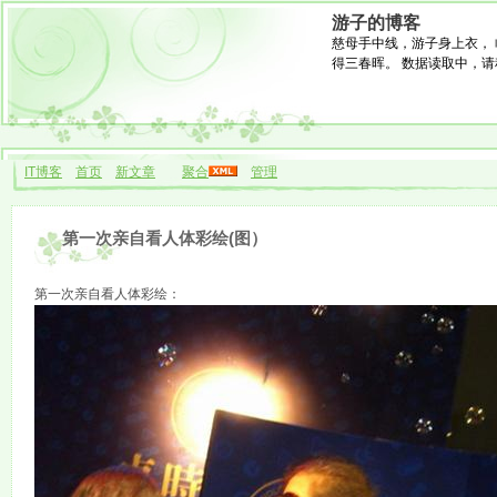
游子的博客
慈母手中线，游子身上衣， 
得三春晖。 数据读取中，请稍候.
IT博客
首页
新文章
聚合
管理
第一次亲自看人体彩绘(图）
第一次亲自看人体彩绘：