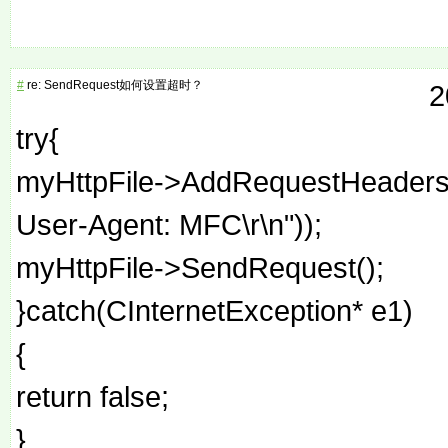
#
re: SendRequest如何设置超时？
2
try{
myHttpFile->AddRequestHeaders(_
User-Agent: MFC\r\n"));
myHttpFile->SendRequest();
}catch(CInternetException* e1)
{
return false;
}