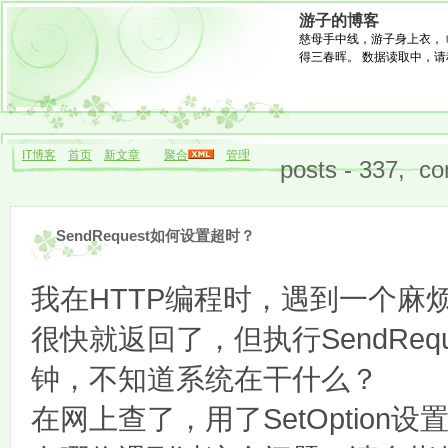
游子的博客
慈母手中线，游子身上衣， 
得三春晖。 数据读取中，请稍候.
IT博客
首页
新文章
聚合
管理
posts - 337, co
SendRequest如何设置超时？
我在HTTP编程时，遇到一个麻烦，执
很快就返回了，但执行SendReq
钟，不知道系统在干什么？
在网上查了，用了SetOption