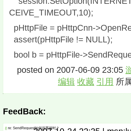
session.SetOption(INTERN
CEIVE_TIMEOUT,10);
pHttpFile = pHttpCnn->OpenReq
assert(pHttpFile != NULL);
bool b = pHttpFile->SendReques
posted on 2007-06-09 23:05
编辑
收藏
引用
所属
FeedBack:
#
re: SendRequest如何设置超时？