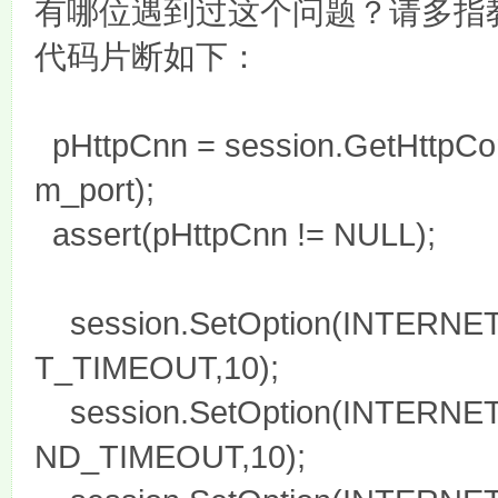
有哪位遇到过这个问题？请多指
代码片断如下：
pHttpCnn = session.GetHttpCon
m_port);
assert(pHttpCnn != NULL);
session.SetOption(INTERN
T_TIMEOUT,10);
session.SetOption(INTERN
ND_TIMEOUT,10);