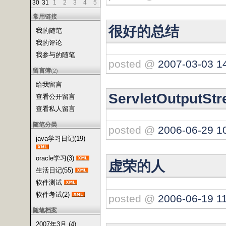
30
31
1
2
3
4
5
常用链接
很好的总结
我的随笔
我的评论
我参与的随笔
posted @
2007-03-03 1
留言簿
(2)
给我留言
ServletOutputSt
查看公开留言
查看私人留言
随笔分类
posted @
2006-06-29 1
java学习日记(19)
oracle学习(3)
虚荣的人
生活日记(55)
软件测试
软件考试(2)
posted @
2006-06-19 1
随笔档案
2007年3月 (4)