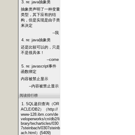
3. re: java抽象类
抽象类声明了一种变量
类型，其下应有的结
构，但是实现是由子类
来决定
--我
4. re: java抽象类
还是比较可以的，只是
不是很具体！
--come
5. re: javascript事件
函数绑定
内容被禁止显示
--内容被禁止显示
阅读排行榜
1. SQL递归查询（OR
ACLE/DB2）（http://
www-128.ibm.com/de
veloperworks/cn/db2/li
brary/techarticles/030
7steinbach/0307steinb
ach.html）(5409)