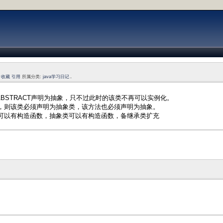
收藏
引用
所属分类:
java学习日记
加ABSTRACT声明为抽象，只不过此时的该类不再可以实例化。
，则该类必须声明为抽象类，该方法也必须声明为抽象。
可以有构造函数，抽象类可以有构造函数，备继承类扩充