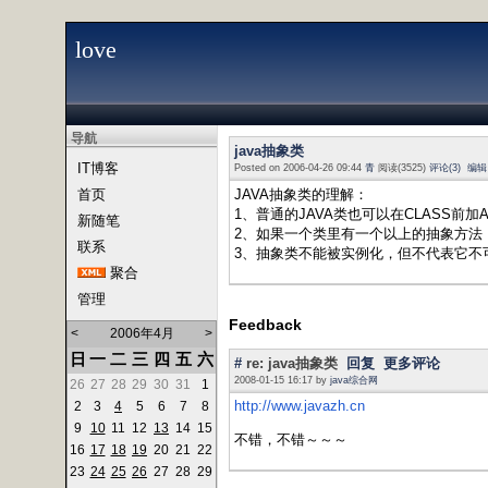
love
导航
java抽象类
IT博客
Posted on 2006-04-26 09:44
青
阅读(3525)
评论(3)
编辑
首页
JAVA抽象类的理解：
1、普通的JAVA类也可以在CLASS前
新随笔
2、如果一个类里有一个以上的抽象方法
联系
3、抽象类不能被实例化，但不代表它不
聚合
管理
Feedback
<
2006年4月
>
日
一
二
三
四
五
六
#
re: java抽象类
回复
更多评论
2008-01-15 16:17 by
java综合网
26
27
28
29
30
31
1
http://www.javazh.cn
2
3
4
5
6
7
8
9
10
11
12
13
14
15
不错，不错～～～
16
17
18
19
20
21
22
23
24
25
26
27
28
29