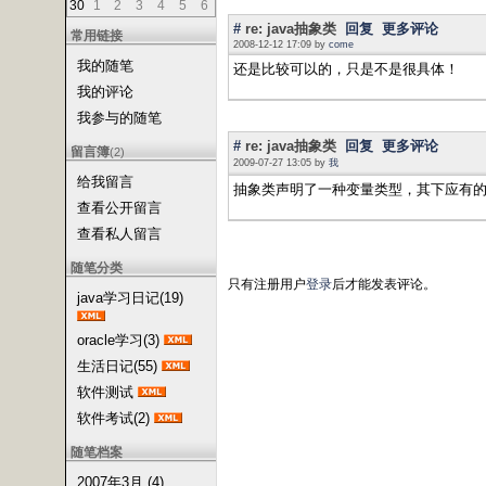
30
1
2
3
4
5
6
#
re: java抽象类
回复
更多评论
常用链接
2008-12-12 17:09 by
come
我的随笔
还是比较可以的，只是不是很具体！
我的评论
我参与的随笔
#
re: java抽象类
回复
更多评论
留言簿
(2)
2009-07-27 13:05 by
我
给我留言
抽象类声明了一种变量类型，其下应有
查看公开留言
查看私人留言
随笔分类
只有注册用户
登录
后才能发表评论。
java学习日记(19)
oracle学习(3)
生活日记(55)
软件测试
软件考试(2)
随笔档案
2007年3月 (4)