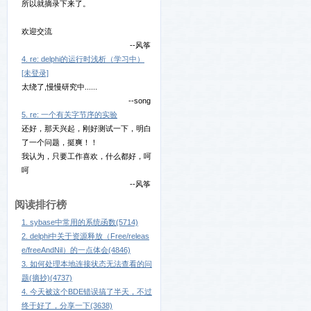
所以就摘录下来了。
欢迎交流
--风筝
4. re: delphi的运行时浅析（学习中）
[未登录]
太绕了,慢慢研究中......
--song
5. re: 一个有关字节序的实验
还好，那天兴起，刚好测试一下，明白
了一个问题，挺爽！！
我认为，只要工作喜欢，什么都好，呵
呵
--风筝
阅读排行榜
1. sybase中常用的系统函数(5714)
2. delphi中关于资源释放（Free/releas
e/freeAndNil）的一点体会(4846)
3. 如何处理本地连接状态无法查看的问
题(摘抄)(4737)
4. 今天被这个BDE错误搞了半天，不过
终于好了，分享一下(3638)