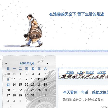
在浩淼的天空下,留下生活的足迹
<
2008年1月
>
日
一
二
三
四
五
六
IT博客
首页
新随笔
新文章
30
31
1
2
3
4
5
6
7
8
9
10
11
12
13
14
15
16
17
18
19
20
21
22
23
24
25
26
今天看到一句话，感觉这位
27
28
29
30
31
1
2
泡妞泡成老公，炒股炒成股东
3
4
5
6
7
8
9
post