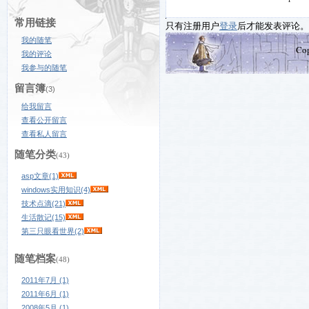
常用链接
只有注册用户
登录
后才能发表评论。
我的随笔
Co
我的评论
我参与的随笔
留言簿
(3)
给我留言
查看公开留言
查看私人留言
随笔分类
(43)
asp文章(1)
windows实用知识(4)
技术点滴(21)
生活散记(15)
第三只眼看世界(2)
随笔档案
(48)
2011年7月 (1)
2011年6月 (1)
2008年5月 (1)