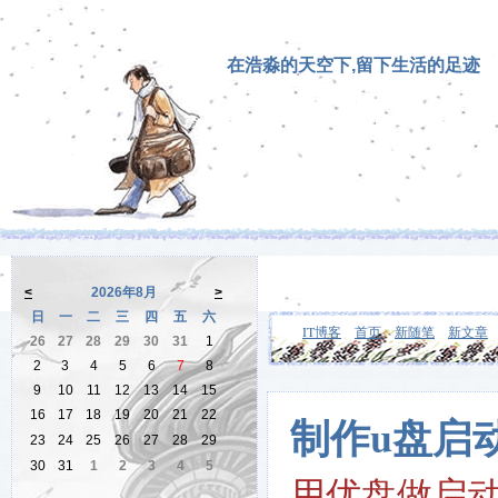
在浩淼的天空下,留下生活的足迹
<
2026年8月
>
日
一
二
三
四
五
六
IT博客
首页
新随笔
新文章
26
27
28
29
30
31
1
2
3
4
5
6
7
8
9
10
11
12
13
14
15
16
17
18
19
20
21
22
制作u盘启
23
24
25
26
27
28
29
30
31
1
2
3
4
5
用优盘做启动