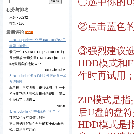
①选中你的U
积分与排名
积分 - 50292
②点击蓝色
排名 - 126
最新评论
1. re: delphi中一个关于Tsession的使用
问题（摘录）
③强烈建议选
最后一个TSession.DropConection. 如
果会释放 全局变量TDatabase,和TTabl
HDD模式和
e与数据库的连接么??
--xuebabybaby
作时再试用
2. re: delphi 如何操作ini文件来配置一些
系统属性
非常棒，很有条理，也很详细。对一个
初次用它的人来说是很好的帮助。我从
ZIP模式是
中受益了，谢谢...
--wuxin
后U盘的盘符
3. re: delphi的运行时浅析（学习中）
其实我也没有搞懂，呵呵
HDD模式是
不过感觉理解这个对理解整个delphi来
说，都是很有用的