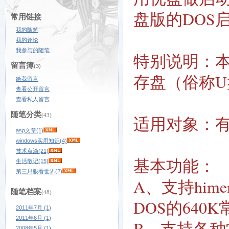
盘版的DOS
常用链接
我的随笔
我的评论
我参与的随笔
特别说明：本
留言簿
(3)
存盘（俗称U
给我留言
查看公开留言
查看私人留言
随笔分类
(43)
适用对象：
asp文章(1)
windows实用知识(4)
技术点滴(21)
基本功能：
生活散记(15)
第三只眼看世界(2)
A、支持him
随笔档案
(48)
DOS的640
2011年7月 (1)
2011年6月 (1)
B、支持各种常
2008年5月 (1)