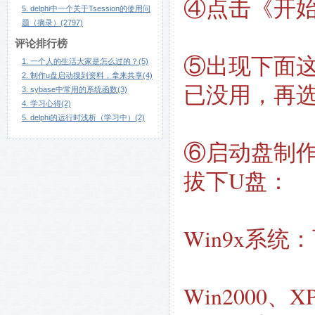
④点击《开
5. delphi中一个关于Tsession的使用问
题（摘录）(2797)
评论排行榜
⑤出现下面
1. 一个人的生活大家是怎么过的？(5)
2. 制作u盘启动搜到资料，拿来共享(4)
已没用，再
3. sybase中常用的系统函数(3)
4. 学习心得(2)
5. delphi的运行时浅析（学习中）(2)
⑥启动盘制
拔下U盘：
Win9x系统
Win2000