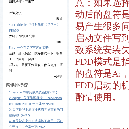
意：如果选择
所以就摘录下来了。
动后的盘符是
欢迎交流
--风筝
易产生很多
4. re: delphi的运行时浅析（学习中）
[未登录]
启动文件写
太绕了,慢慢研究中......
--song
致系统安装失
5. re: 一个有关字节序的实验
还好，那天兴起，刚好测试一下，明白
FDD模式是
了一个问题，挺爽！！
我认为，只要工作喜欢，什么都好，呵
的盘符是A:
呵
--风筝
FDD启动的
阅读排行榜
1. sybase中常用的系统函数(5713)
酌情使用。
2. delphi中关于资源释放（Free/releas
e/freeAndNil）的一点体会(4846)
3. 如何处理本地连接状态无法查看的问
题(摘抄)(4737)
4. 今天被这个BDE错误搞了半天，不过
终于好了，分享一下(3638)