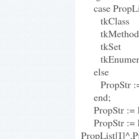
case PropLis
tkClass : Pr
tkMethod : 
tkSet : Pr
tkEnumeratio
else
PropStr := '
end;
PropStr := P
PropStr := Pr
PropList[I]^.