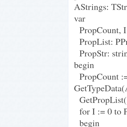
AStrings: TStr
var
PropCount, I:
PropList: PPr
PropStr: stri
begin
PropCount :
GetTypeData(A
GetPropList(A
for I := 0 to 
begin