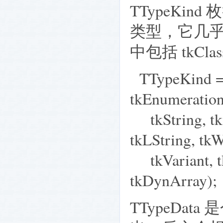
TTypeKin
类型，它几乎包
中包括 tkCla
TTypeKind = (
tkEnumeration,
tkString, tkS
tkLString, tkW
tkVariant, tkA
tkDynArray);
TTypeDa