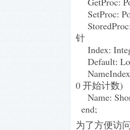
GetProc: 
SetProc: 
StoredProc:
针
Index: In
Default: L
NameIndex
0 开始计数)
Name: Sho
end;
为了方便访问属