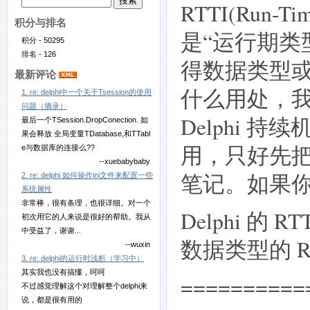
RTTI(Run-T
积分与排名
是“运行期类
积分 - 50295
排名 - 126
得数据类型或类
最新评论
什么用处，
1. re: delphi中一个关于Tsession的使用
问题（摘录）
Delphi 
最后一个TSession.DropConection. 如
果会释放 全局变量TDatabase,和TTabl
用，只好先把
e与数据库的连接么??
--xuebabybaby
笔记。如果
2. re: delphi 如何操作ini文件来配置一些
系统属性
非常棒，很有条理，也很详细。对一个
Delphi 的 R
初次用它的人来说是很好的帮助。我从
中受益了，谢谢...
数据类型的 RT
--wuxin
3. re: delphi的运行时浅析（学习中）
其实我也没有搞懂，呵呵
==========
不过感觉理解这个对理解整个delphi来
说，都是很有用的