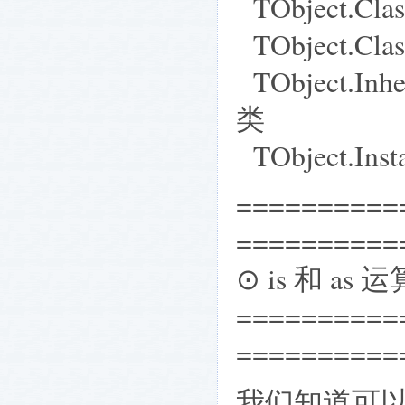
TObject.Cla
TObject.Cl
TObject.In
类
TObject.In
==========
==========
⊙ is 和 as
==========
==========
我们知道可以