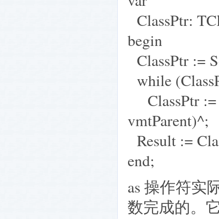
var
ClassPtr: TCl
begin
ClassPtr := S
while (ClassP
ClassPtr := P
vmtParent)^;
Result := Cla
end;
as 操作符实际上
数完成的。它