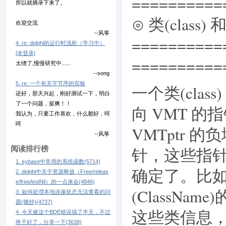
==========
所以就摘录下来了。
⊙ 类(class)
欢迎交流
--风筝
==========
4. re: delphi的运行时浅析（学习中）
[未登录]
==========
太绕了,慢慢研究中......
--song
5. re: 一个有关字节序的实验
一个类(cla
还好，那天兴起，刚好测试一下，明白
了一个问题，挺爽！！
向 VMT 的
我认为，只要工作喜欢，什么都好，呵
呵
VMTptr
--风筝
针，这些指
阅读排行榜
1. sybase中常用的系统函数(5714)
确定了。比如 
2. delphi中关于资源释放（Free/releas
e/freeAndNil）的一点体会(4846)
(ClassN
3. 如何处理本地连接状态无法查看的问
题(摘抄)(4737)
这些类信息，而
4. 今天被这个BDE错误搞了半天，不过
终于好了，分享一下(3638)