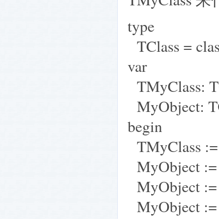
type
TClass = clas
var
TMyClass: TC
MyObject: TO
begin
TMyClass := 
MyObject := 
MyObject := 
MyObject := 