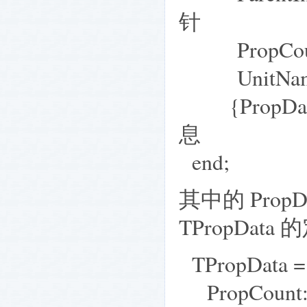
针
PropCoun
UnitName: 
{PropData
息
end;
其中的 Pro
TPropDat
TPropData = 
PropCoun