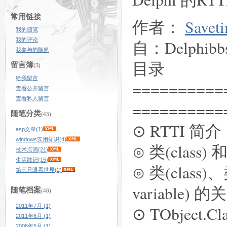
常用链接
作者：
Savet
我的随笔
我的评论
自：Delphibb
我参与的随笔
目录
留言簿
(3)
给我留言
==========
查看公开留言
查看私人留言
==========
随笔分类
(43)
⊙ RTTI 简介
asp文章(1)
windows实用知识(4)
⊙ 类(class)
技术点滴(21)
生活散记(15)
⊙ 类(class)、
第三只眼看世界(2)
variable) 的
随笔档案
(48)
2011年7月 (1)
⊙ TObject.Cla
2011年6月 (1)
2008年5月 (1)