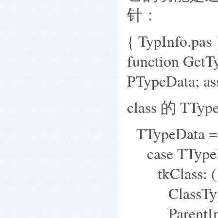
针：
{ TypInfo.pas 
function GetT
PTypeData; as
class 的 TT
TTypeData = 
case TTypeK
tkClass: (
ClassType
ParentInfo