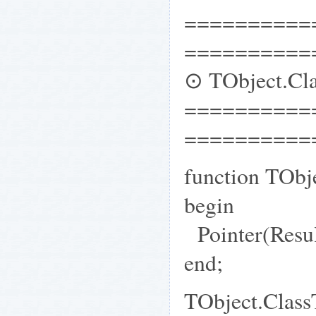
==========
==========
⊙ TObject.Cla
==========
==========
function TObj
begin
Pointer(Result
end;
TObject.C