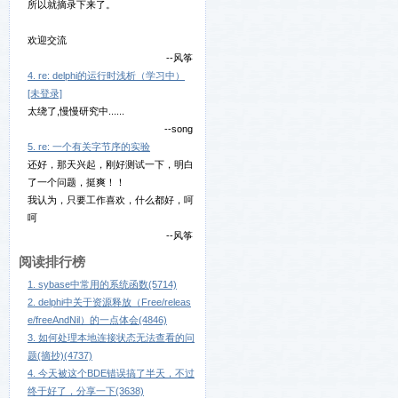
所以就摘录下来了。
欢迎交流
--风筝
4. re: delphi的运行时浅析（学习中）
[未登录]
太绕了,慢慢研究中......
--song
5. re: 一个有关字节序的实验
还好，那天兴起，刚好测试一下，明白
了一个问题，挺爽！！
我认为，只要工作喜欢，什么都好，呵
呵
--风筝
阅读排行榜
1. sybase中常用的系统函数(5714)
2. delphi中关于资源释放（Free/releas
e/freeAndNil）的一点体会(4846)
3. 如何处理本地连接状态无法查看的问
题(摘抄)(4737)
4. 今天被这个BDE错误搞了半天，不过
终于好了，分享一下(3638)