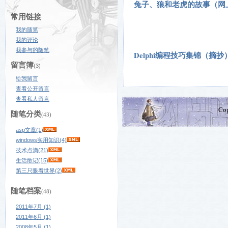
兔子、狼和老虎的故事（网
常用链接
我的随笔
我的评论
我参与的随笔
Delphi编程技巧集锦（摘
留言簿
(3)
给我留言
查看公开留言
查看私人留言
Co
随笔分类
(43)
asp文章(1)
windows实用知识(4)
技术点滴(21)
生活散记(15)
第三只眼看世界(2)
随笔档案
(48)
2011年7月 (1)
2011年6月 (1)
2008年5月 (1)