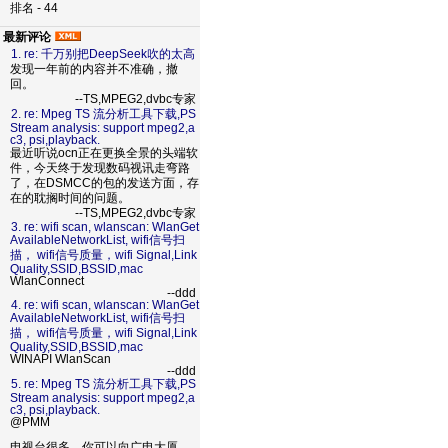
排名 - 44
最新评论
1. re: 千万别把DeepSeek吹的太高
发现一年前的内容并不准确，撤
回。
--TS,MPEG2,dvbc专家
2. re: Mpeg TS 流分析工具下载,PS
Stream analysis: support mpeg2,a
c3, psi,playback.
最近听说ocn正在更换全景的头端软
件，今天终于发现数码视讯走弯路
了，在DSMCC的包的发送方面，存
在的耽搁时间的问题。
--TS,MPEG2,dvbc专家
3. re: wifi scan, wlanscan: WlanGet
AvailableNetworkList, wifi信号扫
描， wifi信号质量，wifi Signal,Link
Quality,SSID,BSSID,mac
WlanConnect
--ddd
4. re: wifi scan, wlanscan: WlanGet
AvailableNetworkList, wifi信号扫
描， wifi信号质量，wifi Signal,Link
Quality,SSID,BSSID,mac
WINAPI WlanScan
--ddd
5. re: Mpeg TS 流分析工具下载,PS
Stream analysis: support mpeg2,a
c3, psi,playback.
@PMM
电视台很多，你可以向广电大厦