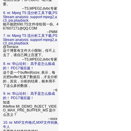
要。
--TS,MPEG2,dvbc专家
6. re: Mpeg TS 流分析工具下载,PS
Stream analysis: support mpeg2,a
c3, psi,playback.
能不能把690.TS文件传给我一份。4
67607171@QQ.COM
--PMM
7. re: Mpeg TS 流分析工具下载,PS
Stream analysis: support mpeg2,a
c3, psi,playback.
@Torrace
这个博客有文件大小限制，传不上
去了，请自己网上百度下。
--TS,MPEG2,dvbc专家
8. re: 华山论剑： 高手是怎么炼成
的！ PD17项目篇！
这个是一个buffer的size; 表示，每
次把buffer充满了数据后，才去分析
的，其实，分析的结果，根本用不
了这么多的数据，
--q
9. re: 华山论剑： 高手是怎么炼成
的！ PD17项目篇！
知道
#define MI_DEMO_INJECT_VIDE
O_MAX_PRE_BUFFER_MS 是什
么含义？
--xxxx
10. re: MXF文件格式,MXF文件转换,
牛人