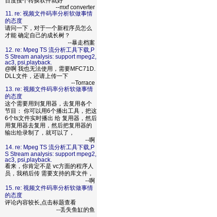
百度搜个转换软件就好
--mxf converter
11. re: 视频文件码率分析软做事情
的态度
请问一下，对于一个新程序员怎么
才能 确定自己的成长树？
--暴走档案
12. re: Mpeg TS 流分析工具下载,P
S Stream analysis: support mpeg2,
ac3, psi,playback.
@啊 我也无法使用，需要MFC71D.
DLL文件，还请上传一下
--Torrace
13. re: 视频文件码率分析软做事情
的态度
这个需要用到复用器，去复用各个
节目： 你可以用6个播出工具，把这
6个ts文件实时播出 给 复用器，然后
用复用器去复用，然后把复用器的
输出给录制了，就可以了，
--啊
14. re: Mpeg TS 流分析工具下载,P
S Stream analysis: support mpeg2,
ac3, psi,playback.
看来，你肯定不是 vc方面的程序人
员，我稍后传 需要支持的库文件，
--啊
15. re: 视频文件码率分析软做事情
的态度
评论内容较长,点击标题查看
--丢失鱼缸的鱼