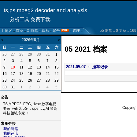
ts,ps,mpeg2 decoder and analysis
分析工具,免费下载.
IT博客
::
首页
::
新随笔
::
联系
::
聚合
::
管理
::
55 随笔 :: 0 文章 :: 169 
2026年8月
<
>
05 2021 档案
日
一
二
三
四
五
六
26
27
28
29
30
31
1
2
3
4
5
6
7
8
2021-05-07 ： 撞车记录
9
10
11
12
13
14
15
16
17
18
19
20
21
22
23
24
25
26
27
28
29
30
31
1
2
3
4
5
公告
TS,MPEG2, EPG, dvbc,数字电视
Copyrig
专家, wifi 6, 5G ，opencv, AI 等高
科技领域专家 ！
常用链接
我的随笔
我的评论