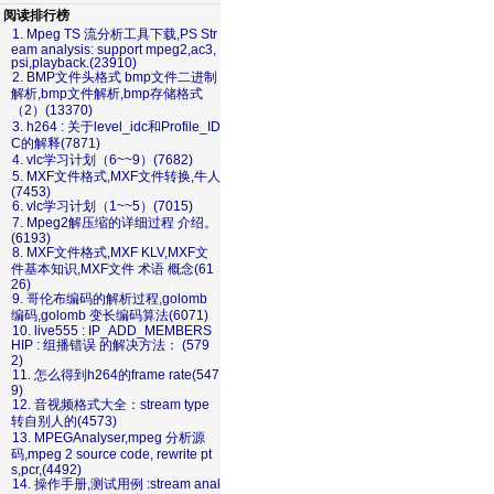
阅读排行榜
1. Mpeg TS 流分析工具下载,PS Str
eam analysis: support mpeg2,ac3,
psi,playback.(23910)
2. BMP文件头格式 bmp文件二进制
解析,bmp文件解析,bmp存储格式
（2）(13370)
3. h264 : 关于level_idc和Profile_ID
C的解释(7871)
4. vlc学习计划（6~~9）(7682)
5. MXF文件格式,MXF文件转换,牛人
(7453)
6. vlc学习计划（1~~5）(7015)
7. Mpeg2解压缩的详细过程 介绍。
(6193)
8. MXF文件格式,MXF KLV,MXF文
件基本知识,MXF文件 术语 概念(61
26)
9. 哥伦布编码的解析过程,golomb
编码,golomb 变长编码算法(6071)
10. live555 : IP_ADD_MEMBERS
HIP : 组播错误 的解决方法： (579
2)
11. 怎么得到h264的frame rate(547
9)
12. 音视频格式大全：stream type
转自别人的(4573)
13. MPEGAnalyser,mpeg 分析源
码,mpeg 2 source code, rewrite pt
s,pcr,(4492)
14. 操作手册,测试用例 :stream anal