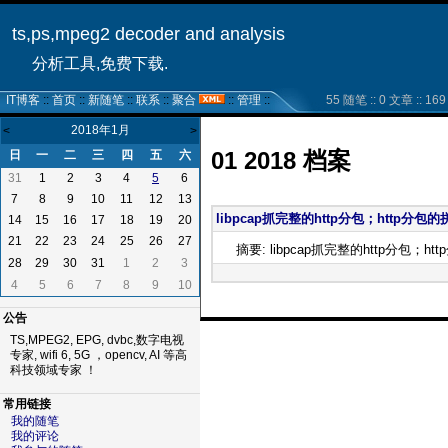
ts,ps,mpeg2 decoder and analysis
分析工具,免费下载.
IT博客
::
首页
::
新随笔
::
联系
::
聚合
::
管理
::
55 随笔 :: 0 文章 :: 169 
2018年1月
<
>
01 2018 档案
日
一
二
三
四
五
六
31
1
2
3
4
6
5
7
8
9
10
11
12
13
libpcap抓完整的http分包；http分包
14
15
16
17
18
19
20
21
22
23
24
25
26
27
摘要: libpcap抓完整的http分包；h
28
29
30
31
1
2
3
4
5
6
7
8
9
10
公告
TS,MPEG2, EPG, dvbc,数字电视
专家, wifi 6, 5G ，opencv, AI 等高
科技领域专家 ！
常用链接
我的随笔
我的评论