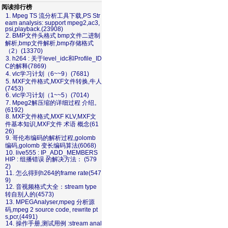
阅读排行榜
1. Mpeg TS 流分析工具下载,PS Str
eam analysis: support mpeg2,ac3,
psi,playback.(23908)
2. BMP文件头格式 bmp文件二进制
解析,bmp文件解析,bmp存储格式
（2）(13370)
3. h264 : 关于level_idc和Profile_ID
C的解释(7869)
4. vlc学习计划（6~~9）(7681)
5. MXF文件格式,MXF文件转换,牛人
(7453)
6. vlc学习计划（1~~5）(7014)
7. Mpeg2解压缩的详细过程 介绍。
(6192)
8. MXF文件格式,MXF KLV,MXF文
件基本知识,MXF文件 术语 概念(61
26)
9. 哥伦布编码的解析过程,golomb
编码,golomb 变长编码算法(6068)
10. live555 : IP_ADD_MEMBERS
HIP : 组播错误 的解决方法： (579
2)
11. 怎么得到h264的frame rate(547
9)
12. 音视频格式大全：stream type
转自别人的(4573)
13. MPEGAnalyser,mpeg 分析源
码,mpeg 2 source code, rewrite pt
s,pcr,(4491)
14. 操作手册,测试用例 :stream anal