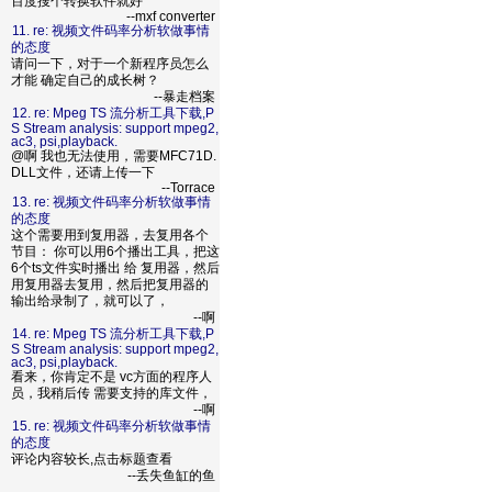
百度搜个转换软件就好
--mxf converter
11. re: 视频文件码率分析软做事情
的态度
请问一下，对于一个新程序员怎么
才能 确定自己的成长树？
--暴走档案
12. re: Mpeg TS 流分析工具下载,P
S Stream analysis: support mpeg2,
ac3, psi,playback.
@啊 我也无法使用，需要MFC71D.
DLL文件，还请上传一下
--Torrace
13. re: 视频文件码率分析软做事情
的态度
这个需要用到复用器，去复用各个
节目： 你可以用6个播出工具，把这
6个ts文件实时播出 给 复用器，然后
用复用器去复用，然后把复用器的
输出给录制了，就可以了，
--啊
14. re: Mpeg TS 流分析工具下载,P
S Stream analysis: support mpeg2,
ac3, psi,playback.
看来，你肯定不是 vc方面的程序人
员，我稍后传 需要支持的库文件，
--啊
15. re: 视频文件码率分析软做事情
的态度
评论内容较长,点击标题查看
--丢失鱼缸的鱼