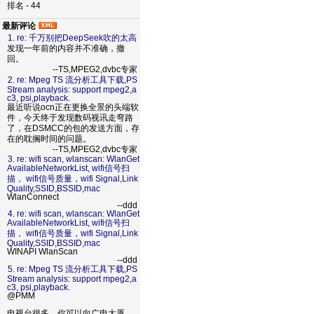
排名 - 44
最新评论
1. re: 千万别把DeepSeek吹的太高
发现一年前的内容并不准确，撤
回。
--TS,MPEG2,dvbc专家
2. re: Mpeg TS 流分析工具下载,PS
Stream analysis: support mpeg2,a
c3, psi,playback.
最近听说ocn正在更换全景的头端软
件，今天终于发现数码视讯走弯路
了，在DSMCC的包的发送方面，存
在的耽搁时间的问题。
--TS,MPEG2,dvbc专家
3. re: wifi scan, wlanscan: WlanGet
AvailableNetworkList, wifi信号扫
描， wifi信号质量，wifi Signal,Link
Quality,SSID,BSSID,mac
WlanConnect
--ddd
4. re: wifi scan, wlanscan: WlanGet
AvailableNetworkList, wifi信号扫
描， wifi信号质量，wifi Signal,Link
Quality,SSID,BSSID,mac
WINAPI WlanScan
--ddd
5. re: Mpeg TS 流分析工具下载,PS
Stream analysis: support mpeg2,a
c3, psi,playback.
@PMM
电视台很多，你可以向广电大厦