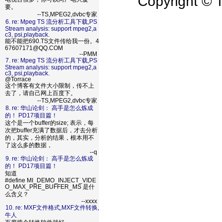
Copyright 
要。
--TS,MPEG2,dvbc专家
6. re: Mpeg TS 流分析工具下载,PS
Stream analysis: support mpeg2,a
c3, psi,playback.
能不能把690.TS文件传给我一份。4
67607171@QQ.COM
--PMM
7. re: Mpeg TS 流分析工具下载,PS
Stream analysis: support mpeg2,a
c3, psi,playback.
@Torrace
这个博客有文件大小限制，传不上
去了，请自己网上百度下。
--TS,MPEG2,dvbc专家
8. re: 华山论剑： 高手是怎么炼成
的！ PD17项目篇！
这个是一个buffer的size; 表示，每
次把buffer充满了数据后，才去分析
的，其实，分析的结果，根本用不
了这么多的数据，
--q
9. re: 华山论剑： 高手是怎么炼成
的！ PD17项目篇！
知道
#define MI_DEMO_INJECT_VIDE
O_MAX_PRE_BUFFER_MS 是什
么含义？
--xxxx
10. re: MXF文件格式,MXF文件转换,
牛人