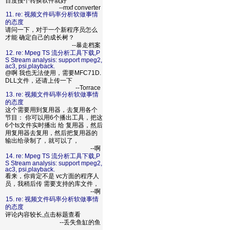
百度搜个转换软件就好
--mxf converter
11. re: 视频文件码率分析软做事情
的态度
请问一下，对于一个新程序员怎么
才能 确定自己的成长树？
--暴走档案
12. re: Mpeg TS 流分析工具下载,P
S Stream analysis: support mpeg2,
ac3, psi,playback.
@啊 我也无法使用，需要MFC71D.
DLL文件，还请上传一下
--Torrace
13. re: 视频文件码率分析软做事情
的态度
这个需要用到复用器，去复用各个
节目： 你可以用6个播出工具，把这
6个ts文件实时播出 给 复用器，然后
用复用器去复用，然后把复用器的
输出给录制了，就可以了，
--啊
14. re: Mpeg TS 流分析工具下载,P
S Stream analysis: support mpeg2,
ac3, psi,playback.
看来，你肯定不是 vc方面的程序人
员，我稍后传 需要支持的库文件，
--啊
15. re: 视频文件码率分析软做事情
的态度
评论内容较长,点击标题查看
--丢失鱼缸的鱼