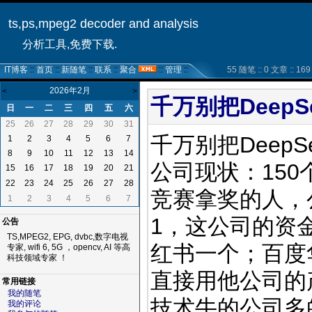
ts,ps,mpeg2 decoder and analysis
分析工具,免费下载.
IT博客
::
首页
::
新随笔
::
联系
::
聚合
::
管理
::
55 随笔 :: 0 文章 :: 169 
2026年2月
<
>
千万别把DeepS
日
一
二
三
四
五
六
25
26
27
28
29
30
31
千万别把Deep
1
2
3
4
5
6
7
8
9
10
11
12
13
14
公司现状：15
15
16
17
18
19
20
21
22
23
24
25
26
27
28
竞赛拿奖的人，
1
2
3
4
5
6
7
1，这公司的资
公告
TS,MPEG2, EPG, dvbc,数字电视
红书一个；百度
专家, wifi 6, 5G ，opencv, AI 等高
科技领域专家 ！
直接用他公司的
常用链接
我的随笔
技术牛的公司多
我的评论