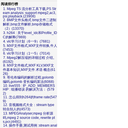
阅读排行榜
1. Mpeg TS 流分析工具下载,PS Str
eam analysis: support mpeg2,ac3,
psi,playback.(23908)
2. BMP文件头格式 bmp文件二进制
解析,bmp文件解析,bmp存储格式
（2）(13370)
3. h264 : 关于level_idc和Profile_ID
C的解释(7869)
4. vlc学习计划（6~~9）(7681)
5. MXF文件格式,MXF文件转换,牛人
(7453)
6. vlc学习计划（1~~5）(7014)
7. Mpeg2解压缩的详细过程 介绍。
(6192)
8. MXF文件格式,MXF KLV,MXF文
件基本知识,MXF文件 术语 概念(61
26)
9. 哥伦布编码的解析过程,golomb
编码,golomb 变长编码算法(6068)
10. live555 : IP_ADD_MEMBERS
HIP : 组播错误 的解决方法： (579
2)
11. 怎么得到h264的frame rate(547
9)
12. 音视频格式大全：stream type
转自别人的(4573)
13. MPEGAnalyser,mpeg 分析源
码,mpeg 2 source code, rewrite pt
s,pcr,(4491)
14. 操作手册,测试用例 :stream anal