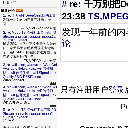
#
re: 千万别把
排名 - 44
最新评论
23:38
TS,MPE
1. re: 千万别把DeepSeek吹的太高
发现一年前的内容并不准确，撤
回。
--TS,MPEG2,dvbc专家
发现一年前的
2. re: Mpeg TS 流分析工具下载,PS
Stream analysis: support mpeg2,a
论
c3, psi,playback.
最近听说ocn正在更换全景的头端软
件，今天终于发现数码视讯走弯路
了，在DSMCC的包的发送方面，存
在的耽搁时间的问题。
--TS,MPEG2,dvbc专家
3. re: wifi scan, wlanscan: WlanGet
AvailableNetworkList, wifi信号扫
描， wifi信号质量，wifi Signal,Link
Quality,SSID,BSSID,mac
WlanConnect
--ddd
4. re: wifi scan, wlanscan: WlanGet
只有注册用户
登录
AvailableNetworkList, wifi信号扫
描， wifi信号质量，wifi Signal,Link
Quality,SSID,BSSID,mac
WINAPI WlanScan
P
--ddd
5. re: Mpeg TS 流分析工具下载,PS
Stream analysis: support mpeg2,a
c3, psi,playback.
@PMM
电视台很多，你可以向广电大厦