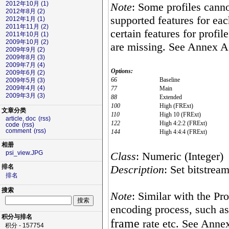
2012年10月 (1)
Note
: Some profiles cann
2012年8月 (2)
supported features for eac
2012年1月 (1)
2011年11月 (2)
certain features for profil
2011年10月 (1)
2009年10月 (2)
are missing. See Annex 
2009年9月 (2)
2009年8月 (3)
2009年7月 (4)
Options:
2009年6月 (2)
66
Baseline
2009年5月 (3)
2009年4月 (4)
77
Main
2009年3月 (3)
88
Extended
100
High (FRExt)
文章分类
110
High 10 (FRExt)
article, doc
(rss)
122
High 4:2:2 (FRExt)
code
(rss)
comment
(rss)
144
High 4:4:4 (FRExt)
相册
psi_view.JPG
Class
: Numeric (Integer)
Description
: Set bitstrea
排名
排名
搜索
Note
: Similar with the Pr
encoding process, such a
积分与排名
frame
rate etc. See Anne
积分 - 157754