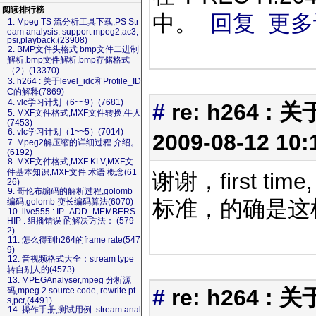
阅读排行榜
中。
回复
更多
1. Mpeg TS 流分析工具下载,PS Str
eam analysis: support mpeg2,ac3,
psi,playback.(23908)
2. BMP文件头格式 bmp文件二进制
解析,bmp文件解析,bmp存储格式
（2）(13370)
3. h264 : 关于level_idc和Profile_ID
C的解释(7869)
4. vlc学习计划（6~~9）(7681)
#
re: h264 : 
5. MXF文件格式,MXF文件转换,牛人
(7453)
6. vlc学习计划（1~~5）(7014)
2009-08-12 10
7. Mpeg2解压缩的详细过程 介绍。
(6192)
8. MXF文件格式,MXF KLV,MXF文
件基本知识,MXF文件 术语 概念(61
谢谢，first t
26)
9. 哥伦布编码的解析过程,golomb
标准，的确是
编码,golomb 变长编码算法(6070)
10. live555 : IP_ADD_MEMBERS
HIP : 组播错误 的解决方法： (579
2)
11. 怎么得到h264的frame rate(547
9)
12. 音视频格式大全：stream type
转自别人的(4573)
13. MPEGAnalyser,mpeg 分析源
#
re: h264 : 
码,mpeg 2 source code, rewrite pt
s,pcr,(4491)
14. 操作手册,测试用例 :stream anal