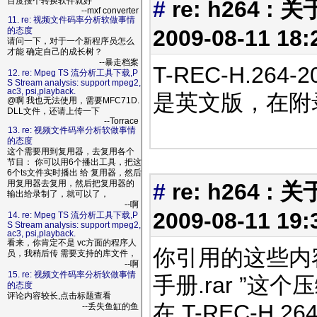
百度搜个转换软件就好
#
re: h264 : 
--mxf converter
11. re: 视频文件码率分析软做事情
2009-08-11 18
的态度
请问一下，对于一个新程序员怎么
才能 确定自己的成长树？
--暴走档案
T-REC-H.264-20
12. re: Mpeg TS 流分析工具下载,P
S Stream analysis: support mpeg2,
ac3, psi,playback.
是英文版，在附录
@啊 我也无法使用，需要MFC71D.
DLL文件，还请上传一下
--Torrace
13. re: 视频文件码率分析软做事情
的态度
这个需要用到复用器，去复用各个
节目： 你可以用6个播出工具，把这
6个ts文件实时播出 给 复用器，然后
用复用器去复用，然后把复用器的
#
re: h264 : 
输出给录制了，就可以了，
--啊
2009-08-11 19
14. re: Mpeg TS 流分析工具下载,P
S Stream analysis: support mpeg2,
ac3, psi,playback.
看来，你肯定不是 vc方面的程序人
你引用的这些内容是
员，我稍后传 需要支持的库文件，
--啊
15. re: 视频文件码率分析软做事情
手册.rar ”
的态度
评论内容较长,点击标题查看
在 T-REC-H.264
--丢失鱼缸的鱼