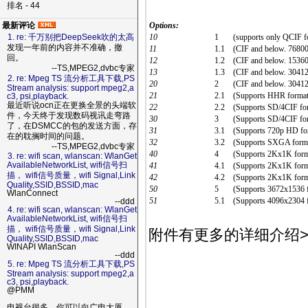
排名 - 44
Options:
最新评论
10
1 (supports only QCIF for
1. re: 千万别把DeepSeek吹的太高
发现一年前的内容并不准确，撤
11
1.1 (CIF and below. 76800
回。
12
1.2 (CIF and below. 15360
--TS,MPEG2,dvbc专家
13
1.3 (CIF and below. 30412
2. re: Mpeg TS 流分析工具下载,PS
20
2 (CIF and below. 304128
Stream analysis: support mpeg2,a
21
2.1 (Supports HHR formats.
c3, psi,playback.
最近听说ocn正在更换全景的头端软
22
2.2 (Supports SD/4CIF form
件，今天终于发现数码视讯走弯路
30
3 (Supports SD/4CIF format
了，在DSMCC的包的发送方面，存
31
3.1 (Supports 720p HD form
在的耽搁时间的问题。
32
3.2 (Supports SXGA format.
--TS,MPEG2,dvbc专家
40
4 (Supports 2Kx1K format.
3. re: wifi scan, wlanscan: WlanGet
AvailableNetworkList, wifi信号扫
41
4.1 (Supports 2Kx1K format
描， wifi信号质量，wifi Signal,Link
42
4.2 (Supports 2Kx1K forma
Quality,SSID,BSSID,mac
50
5 (Supports 3672x1536 for
WlanConnect
51
5.1 (Supports 4096x2304 f
--ddd
4. re: wifi scan, wlanscan: WlanGet
AvailableNetworkList, wifi信号扫
描， wifi信号质量，wifi Signal,Link
附件有更多的详细介绍>
Quality,SSID,BSSID,mac
WINAPI WlanScan
--ddd
5. re: Mpeg TS 流分析工具下载,PS
Stream analysis: support mpeg2,a
c3, psi,playback.
@PMM
电视台很多，你可以向广电大厦