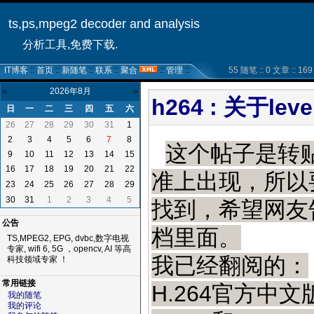
ts,ps,mpeg2 decoder and analysis
分析工具,免费下载.
IT博客
::
首页
::
新随笔
::
联系
::
聚合
::
管理
::
55 随笔 :: 0 文章 :: 169 
2026年8月
<
>
h264 : 关于lev
日
一
二
三
四
五
六
26
27
28
29
30
31
1
2
3
4
5
6
7
8
这个帖子是转贴
9
10
11
12
13
14
15
16
17
18
19
20
21
22
准上出现，所以
23
24
25
26
27
28
29
30
31
1
2
3
4
5
找到，希望网友
公告
档里面。
TS,MPEG2, EPG, dvbc,数字电视
专家, wifi 6, 5G ，opencv, AI 等高
我已经翻阅的：
科技领域专家 ！
常用链接
H.264官方中文
我的随笔
我的评论