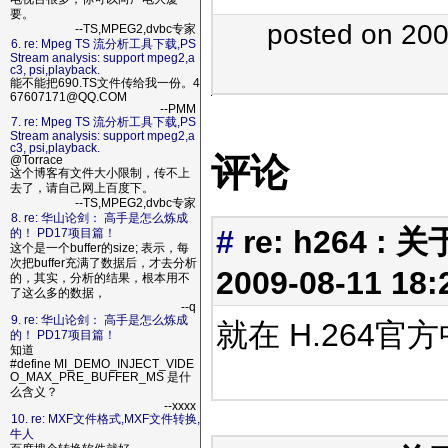
要。
posted on 20
--TS,MPEG2,dvbc专家
6. re: Mpeg TS 流分析工具下载,PS
Stream analysis: support mpeg2,a
c3, psi,playback.
能不能把690.TS文件传给我一份。4
67607171@QQ.COM
--PMM
7. re: Mpeg TS 流分析工具下载,PS
Stream analysis: support mpeg2,a
c3, psi,playback.
评论
@Torrace
这个博客有文件大小限制，传不上
去了，请自己网上百度下。
--TS,MPEG2,dvbc专家
8. re: 华山论剑： 高手是怎么炼成
#
re: h264 : 
的！ PD17项目篇！
这个是一个buffer的size; 表示，每
次把buffer充满了数据后，才去分析
2009-08-11 18
的，其实，分析的结果，根本用不
了这么多的数据，
--q
9. re: 华山论剑： 高手是怎么炼成
就在 H.264官方
的！ PD17项目篇！
知道
#define MI_DEMO_INJECT_VIDE
O_MAX_PRE_BUFFER_MS 是什
么含义？
--xxxx
10. re: MXF文件格式,MXF文件转换,
牛人