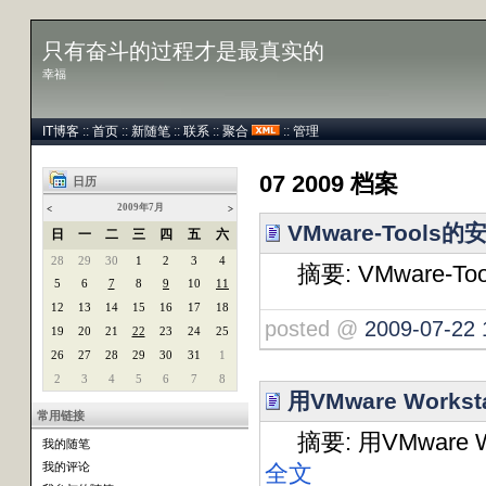
只有奋斗的过程才是最真实的
幸福
IT博客
::
首页
::
新随笔
::
联系
::
聚合
::
管理
07 2009 档案
日历
2009年7月
<
>
VMware-Tools
日
一
二
三
四
五
六
28
29
30
1
2
3
4
摘要: VMware-T
5
6
7
8
9
10
11
12
13
14
15
16
17
18
posted @
2009-07-22 
19
20
21
22
23
24
25
26
27
28
29
30
31
1
2
3
4
5
6
7
8
用VMware Workst
常用链接
摘要: 用VMware Wor
我的随笔
全文
我的评论