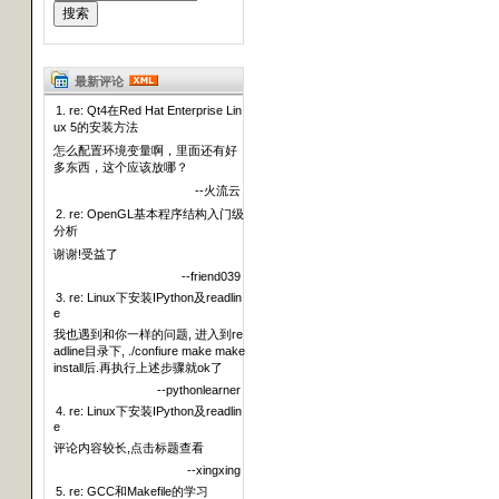
最新评论
1. re: Qt4在Red Hat Enterprise Lin
ux 5的安装方法
怎么配置环境变量啊，里面还有好
多东西，这个应该放哪？
--火流云
2. re: OpenGL基本程序结构入门级
分析
谢谢!受益了
--friend039
3. re: Linux下安装IPython及readlin
e
我也遇到和你一样的问题, 进入到re
adline目录下, ./confiure make make
install后.再执行上述步骤就ok了
--pythonlearner
4. re: Linux下安装IPython及readlin
e
评论内容较长,点击标题查看
--xingxing
5. re: GCC和Makefile的学习