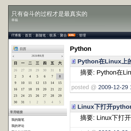
只有奋斗的过程才是最真实的
幸福
IT博客
::
首页
::
新随笔
::
联系
::
聚合
::
管理
Python
日历
2026年8月
<
>
Python在Linux
日
一
二
三
四
五
六
26
27
28
29
30
31
1
摘要: Python在L
2
3
4
5
6
7
8
9
10
11
12
13
14
15
posted @
2009-12-29 
16
17
18
19
20
21
22
23
24
25
26
27
28
29
30
31
1
2
3
4
5
Linux下打开pyth
常用链接
摘要: Linux下打开p
我的随笔
我的评论