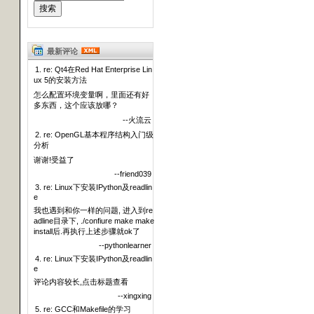
最新评论
1. re: Qt4在Red Hat Enterprise Lin
ux 5的安装方法
怎么配置环境变量啊，里面还有好
多东西，这个应该放哪？
--火流云
2. re: OpenGL基本程序结构入门级
分析
谢谢!受益了
--friend039
3. re: Linux下安装IPython及readlin
e
我也遇到和你一样的问题, 进入到re
adline目录下, ./confiure make make
install后.再执行上述步骤就ok了
--pythonlearner
4. re: Linux下安装IPython及readlin
e
评论内容较长,点击标题查看
--xingxing
5. re: GCC和Makefile的学习