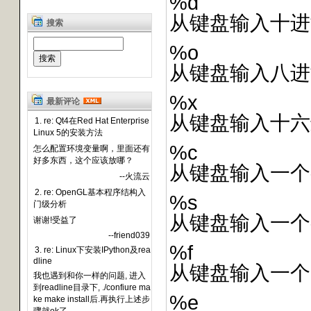
%d
从键盘输入十进
搜索
%o
从键盘输入八进
%x
最新评论
从键盘输入十六
1. re: Qt4在Red Hat Enterprise
Linux 5的安装方法
%c
怎么配置环境变量啊，里面还有
好多东西，这个应该放哪？
从键盘输入一个
--火流云
2. re: OpenGL基本程序结构入
%s
门级分析
从键盘输入一个
谢谢!受益了
--friend039
%f
3. re: Linux下安装IPython及rea
dline
从键盘输入一个
我也遇到和你一样的问题, 进入
到readline目录下, ./confiure ma
%e
ke make install后.再执行上述步