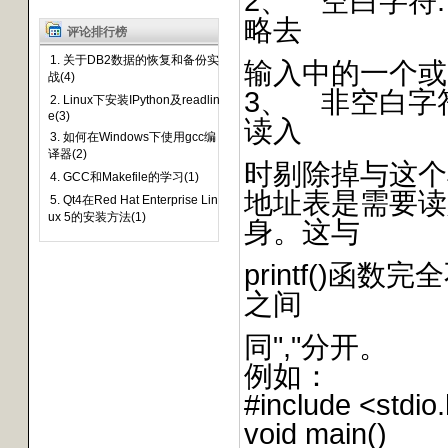
2、 空白字符:
略去
评论排行榜
1. 关于DB2数据的恢复和备份实
输入中的一个或
战(4)
3、 非空白字符
2. Linux下安装IPython及readlin
e(3)
读入
3. 如何在Windows下使用gcc编
译器(2)
时剔除掉与这个
4. GCC和Makefile的学习(1)
地址表是需要读
5. Qt4在Red Hat Enterprise Lin
ux 5的安装方法(1)
身。这与
printf()
之间
同","分开。
例如：
#include <stdio
void main()