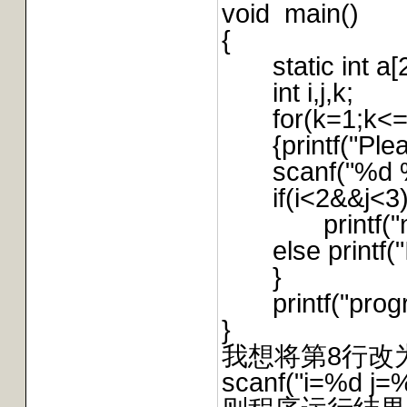
void main()
{
static int a[2][
int i,j,k;
for(k=1;k<=2
{printf("Pleas
scanf("%d %d
if(i<2&&j<3
printf("num=
else printf("In
}
printf("progra
}
我想将第8行改
scanf("i=%d j=%