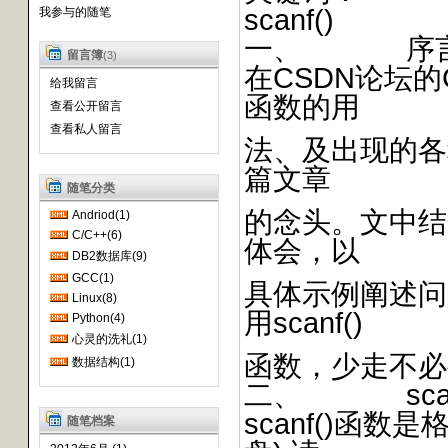
scanf()
我参与的随笔
一、 序
留言簿
(3)
在CSDN论坛的C
给我留言
函数的用
查看公开留言
查看私人留言
法、及出现的各
篇文章
随笔分类
的念头。文中结
Andriod(1)
C/C++(6)
体会，以
DB2数据库(9)
GCC(1)
具体示例阐述问
Linux(8)
用scanf()
Python(4)
心灵的洗礼(1)
函数，少走不必
数据结构(1)
二、 scan
scanf()函
随笔档案