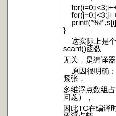
for(i=0;i<3;i+
for(j=0;j<3;j+
printf("%f",s[i][
}
这实际上是个
scanf()函数
无关，是编译器
原因很明确：
紧张，
多维浮点数组占
问题），
因此TC在编译
要浮点转