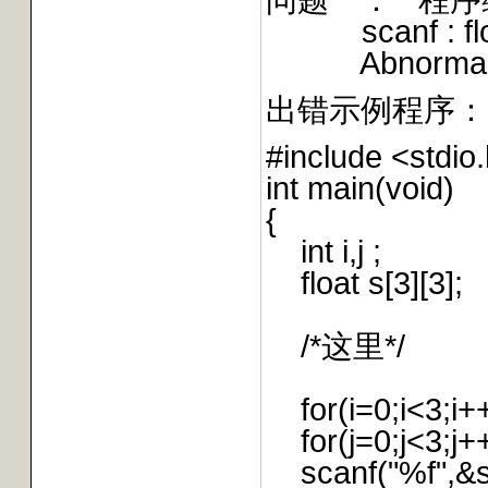
scanf : floati
Abnormal pro
出错示例程序：
#include <stdio
int main(void)
{
int i,j ;
float s[3][3];
/*这里*/
for(i=0;i<3;i+
for(j=0;j<3;j+
scanf("%f",&s[i