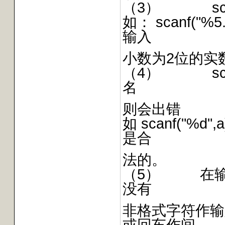
（3） sca
如： scanf("
输入
小数为2位的实
（4） sca
名
则会出错
如 scanf("%d
是合
法的。
（5） 在输
没有
非格式字符作输
或回车作间