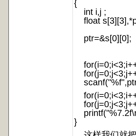
{
int i,j ;
float s[3][3],*p
ptr=&s[0][0];
for(i=0;i<3;i+
for(j=0;j<3;j+
scanf("%f",ptr+
for(i=0;i<3;i+
for(j=0;j<3;j+
printf("%7.2f\n",
}
这样我们就把