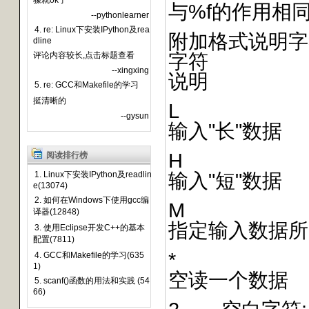
骤就ok了
与%f的作用相
--pythonlearner
4. re: Linux下安装IPython及rea
附加格式说明字
dline
字符
评论内容较长,点击标题查看
--xingxing
说明
5. re: GCC和Makefile的学习
挺清晰的
L
--gysun
输入"长"数据
H
阅读排行榜
输入"短"数据
1. Linux下安装IPython及readlin
e(13074)
2. 如何在Windows下使用gcc编
M
译器(12848)
指定输入数据所
3. 使用Eclipse开发C++的基本
配置(7811)
*
4. GCC和Makefile的学习(635
1)
空读一个数据
5. scanf()函数的用法和实践 (54
66)