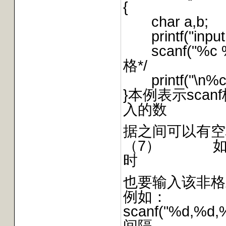
{
char a,b;
printf("input c
scanf("%c 
格*/
printf("\n%c%
}本例表示scan
入的数
据之间可以有空
（7） 如果
时
也要输入该非格
例如：
scanf("%d,%d
间隔