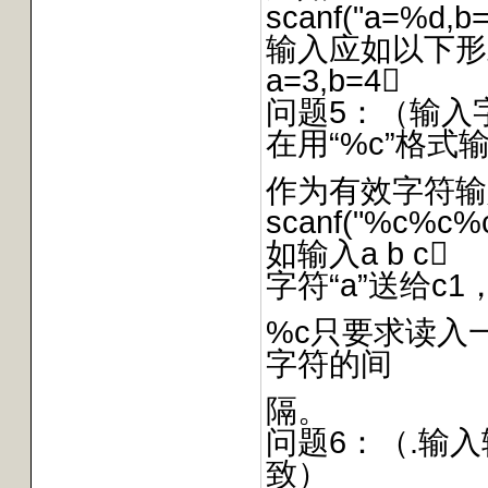
scanf("a=%d,b=
输入应如以下形
a=3,b=4
问题5：（输入
在用“%c”格式
作为有效字符输
scanf("%c%c%c
如输入a b c
字符“a”送给c1
%c只要求读入
字符的间
隔。
问题6：（.输
致）