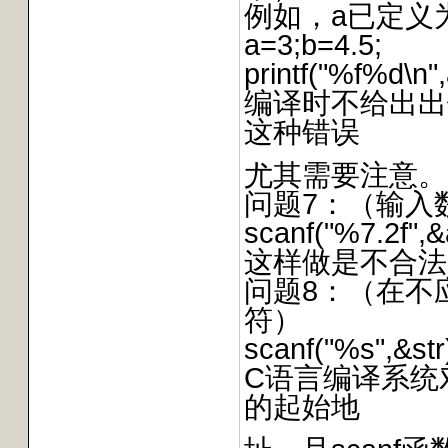
例如，a已定义
a=3;b=4.5;
printf("%f%d\n",
编译时不给出出
这种错误
尤其需要注意。
问题7：（输入
scanf("%7.2f",&
这样做是不合法
问题8：（在不
符）
scanf("%s",&str
C语言编译系统
的起始地