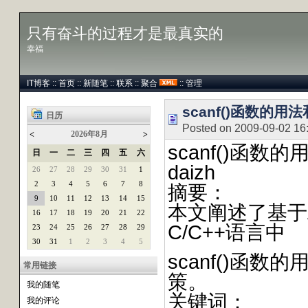
只有奋斗的过程才是最真实的
幸福
IT博客
::
首页
::
新随笔
::
联系
::
聚合
::
管理
scanf()函数的用
日历
Posted on 2009-09-02 16
2026年8月
<
>
scanf()函数
日
一
二
三
四
五
六
daizh
26
27
28
29
30
31
1
2
3
4
5
6
7
8
摘要：
9
10
11
12
13
14
15
本文阐述了基于AN
16
17
18
19
20
21
22
C/C++语言中
23
24
25
26
27
28
29
30
31
1
2
3
4
5
scanf()函
常用链接
策。
我的随笔
关键词：
我的评论