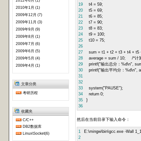
2012年6月 (1)
19
t4 = 59;
2010年1月 (1)
20
t5 = 69;
2009年12月 (7)
21
t6 = 85;
2009年11月 (3)
22
t7 = 90;
23
t8 = 83;
2009年9月 (9)
24
t9 = 100;
2009年8月 (1)
25
t10 = 75;
2009年7月 (6)
26
2009年6月 (5)
27
sum = t1 + t2 + t3 + t4 + t5
28
average = sum / 10; /*
2009年5月 (4)
29
printf("输出总分：%d\n", s
2009年4月 (1)
30
printf("输出平均分：%d\n", 
31
32
文章分类
33
system("PAUSE");
考研历程
34
return 0;
35
}
36
收藏夹
然后在当前目录下输入命令：
C/C++
DB2数据库
1
E:\mingw\bin\gcc.exe -Wall 1_
Linux\Socket(6)
2