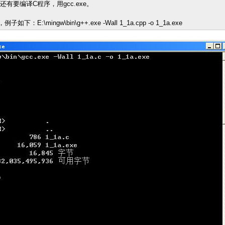
还有要编译C程序，用gcc.exe。
：E:\mingw\bin\g++.exe -Wall 1_1a.cpp -o 1_1a.exe