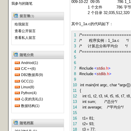
009-10-22 09:05 786 1_1a
我参与的随笔
1 个文件 786 字
2 个目录 32,035,512,320
留言簿
(3)
其中1_1a.c的代码如下：
给我留言
查看公开留言
1
/*====================
查看私人留言
2
/* 程序实例：1_1a.c */
3
/* 计算总分和平均分 */
4
/*====================
随笔分类
5
6
Andriod(1)
7
#include
<
stdio
.h
>
C/C++(6)
8
#include
<
stdlib
.h
>
DB2数据库(9)
9
GCC(1)
10
int main(int argc, char *argv[])
Linux(8)
11
{
Python(4)
12
int t1, t2, t3, t4, t5, t6, t
心灵的洗礼(1)
13
int sum; /*总分*/
数据结构(1)
14
int average; /*平均分*/
15
16
t1= 81;
随笔档案
17
t2= 93;
18
t3 = 77;