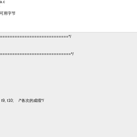
.c
节
 可用字节
=============================*/
==============================*/
7, t8, t9, t10; /*各次的成绩*/