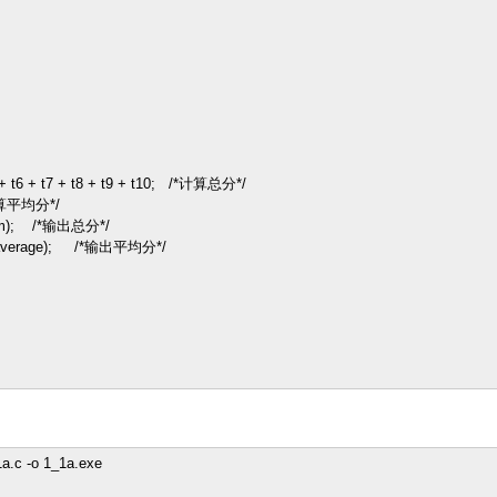
 + t6 + t7 + t8 + t9 + t10; /*计算总分*/
计算平均分*/
um); /*输出总分*/
average); /*输出平均分*/
1a.c -o 1_1a.exe