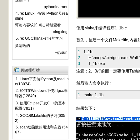
骤就ok了
--pythonlearner
4. re: Linux下安装IPython及rea
dline
评论内容较长,点击标题查看
使用Make来编译程序1_1b.c
--xingxing
5. re: GCC和Makefile的学习
首先，创建一个文件Makefile,内
挺清晰的
1
1_1b:
--gysun
2
E:\mingw\bin\gcc.exe -Wall 1
3
1_1b.exe
阅读排行榜
注意：2、3行前面一定要使用Tab
1. Linux下安装IPython及readlin
然后输入命令执行：
e(13074)
2. 如何在Windows下使用gcc编
1
make 1_1b
译器(12849)
3. 使用Eclipse开发C++的基本
结果如下：
配置(7811)
4. GCC和Makefile的学习(635
2)
5. scanf()函数的用法和实践 (54
67)