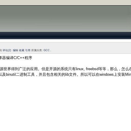
9)
评论(2)
编辑
收藏
引用
所属分类:
GCC
编译器编译C/C++程序
界得到广泛的应用。但是开源的系统只有linux, freebsd等等，那么，怎么在w
器，以及binutil二进制工具，并且包含相关的lib文件。所以可以在windows上安