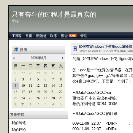
只有奋斗的过程才是最真实的
幸福
IT博客
::
首页
::
新随笔
::
联系
::
聚合
::
管理
如何在Windows下使用gcc编译器
日历
Posted on 2009-11-10 22:25
大源
阅读(1284
2026年8月
<
>
问题: 如何在Windows下使用gcc
日
一
二
三
四
五
六
答：gcc是一个优秀的编译器，在开源世
26
27
28
29
30
31
1
其中包含gcc, g++, g77等编译
2
3
4
5
6
7
8
dos窗口中运行。下面是一个例子：
9
10
11
12
13
14
15
16
17
18
19
20
21
22
F:\Data\Code\GCC>dir
驱动器 F 中的卷没有标签。
23
24
25
26
27
28
29
卷的序列号是 3CB4-DD0A
30
31
1
2
3
4
5
F:\Data\Code\GCC 的目录
常用链接
我的随笔
009-11-09 22:07 <DIR> .
009-11-09 22:07 <DIR> ..
我的评论