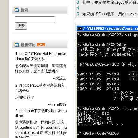
3
其中，要完整的输出gcc的路径,
4
搜索
5
如果编译C++程序，用g++.exe，例子如下
最新评论
1. re: Qt4在Red Hat Enterprise
Linux 5的安装方法
怎么配置环境变量啊，里面还有
好多东西，这个应该放哪？
--火流云
2. re: OpenGL基本程序结构入
门级分析
谢谢!受益了
--friend039
3. re: Linux下安装IPython及rea
dline
我也遇到和你一样的问题, 进入
到readline目录下, ./confiure ma
ke make install后.再执行上述步