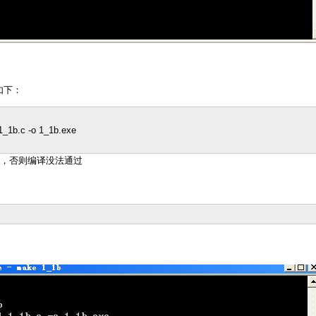
容如下：
_1b.c -o 1_1b.exe
键，否则编译没法通过