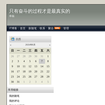
只有奋斗的过程才是最真实的
幸福
IT博客
::
首页
::
新随笔
::
联系
::
聚合
::
管理
日历
2026年8月
<
>
日
一
二
三
四
五
六
26
27
28
29
30
31
1
2
3
4
5
6
7
8
9
10
11
12
13
14
15
16
17
18
19
20
21
22
23
24
25
26
27
28
29
30
31
1
2
3
4
5
常用链接
我的随笔
我的评论