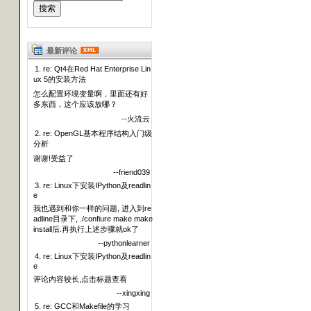
最新评论
1. re: Qt4在Red Hat Enterprise Lin
ux 5的安装方法
怎么配置环境变量啊，里面还有好
多东西，这个应该放哪？
--火流云
2. re: OpenGL基本程序结构入门级
分析
谢谢!受益了
--friend039
3. re: Linux下安装IPython及readlin
e
我也遇到和你一样的问题, 进入到re
adline目录下, ./confiure make make
install后.再执行上述步骤就ok了
--pythonlearner
4. re: Linux下安装IPython及readlin
e
评论内容较长,点击标题查看
--xingxing
5. re: GCC和Makefile的学习