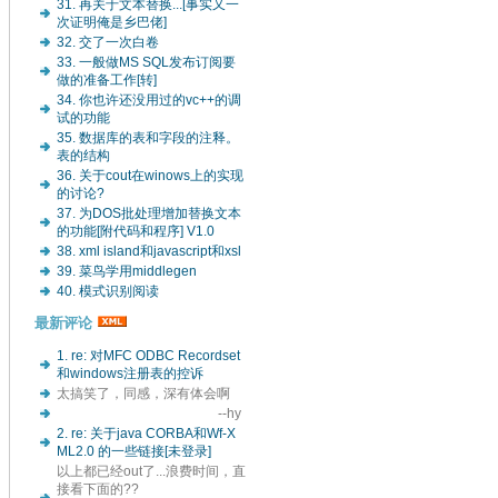
31. 再关于文本替换...[事实又一
次证明俺是乡巴佬]
32. 交了一次白卷
33. 一般做MS SQL发布订阅要
做的准备工作[转]
34. 你也许还没用过的vc++的调
试的功能
35. 数据库的表和字段的注释。
表的结构
36. 关于cout在winows上的实现
的讨论?
37. 为DOS批处理增加替换文本
的功能[附代码和程序] V1.0
38. xml island和javascript和xsl
39. 菜鸟学用middlegen
40. 模式识别阅读
最新评论
1. re: 对MFC ODBC Recordset
和windows注册表的控诉
太搞笑了，同感，深有体会啊
--hy
2. re: 关于java CORBA和Wf-X
ML2.0 的一些链接[未登录]
以上都已经out了...浪费时间，直
接看下面的??