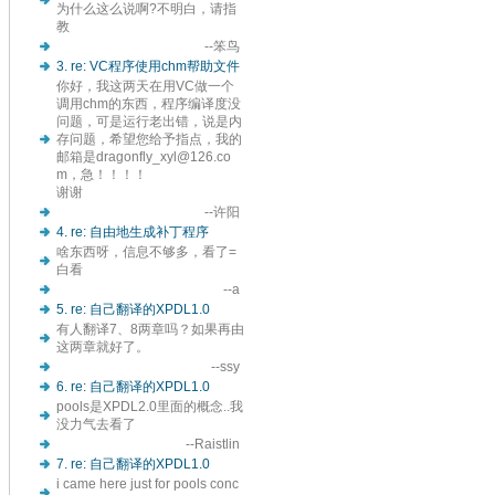
为什么这么说啊?不明白，请指
教
--笨鸟
3. re: VC程序使用chm帮助文件
你好，我这两天在用VC做一个
调用chm的东西，程序编译度没
问题，可是运行老出错，说是内
存问题，希望您给予指点，我的
邮箱是dragonfly_xyl@126.co
m，急！！！！
谢谢
--许阳
4. re: 自由地生成补丁程序
啥东西呀，信息不够多，看了=
白看
--a
5. re: 自己翻译的XPDL1.0
有人翻译7、8两章吗？如果再由
这两章就好了。
--ssy
6. re: 自己翻译的XPDL1.0
pools是XPDL2.0里面的概念..我
没力气去看了
--Raistlin
7. re: 自己翻译的XPDL1.0
i came here just for pools conc