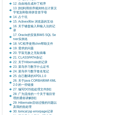
12. 自由地生成补丁程序
13. [转]利用排序规则特点计算汉
字笔划和取得拼音首字母
14. 占个坑
15. Activex和ie 浏览器的互动
16. 关于键盘输入和输入法的记
录
17. Oracle的安装和MS SQL Se
rver实例名
18. VC程序使用chm帮助文件
19. 需求的问题
20. 宇宙无敌之无耻病毒
21. CLASSPATH杂记
22. 关于Hibernate的记录
23. 菜鸟学习数字什么证书
24. 菜鸟学习数字签名笔记
25. 自己翻译的XPDL1.0
26. 关于java CORBA和Wf-XML
2.0 的一些链接
27. 编写DOS批处理文件[转]
28. 广为流传的一个关于项目管
理的通俗讲解[转]
29. Hibernate启动过慢的问题以
及我的批处理
30. tomcat jsp errorpage记录