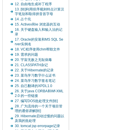
12. 自由地生成补丁程序
13. [转]利用排序规则特点计算汉
字笔划和取得拼音首字母
14. 占个坑
15. Activex和ie 浏览器的互动
16. 关于键盘输入和输入法的记
录
17. Oracle的安装和MS SQL Se
rver实例名
18. VC程序使用chm帮助文件
19. 需求的问题
20. 宇宙无敌之无耻病毒
21. CLASSPATH杂记
22. 关于Hibernate的记录
23. 菜鸟学习数字什么证书
24. 菜鸟学习数字签名笔记
25. 自己翻译的XPDL1.0
26. 关于java CORBA和Wf-XML
2.0 的一些链接
27. 编写DOS批处理文件[转]
28. 广为流传的一个关于项目管
理的通俗讲解[转]
29. Hibernate启动过慢的问题以
及我的批处理
30. tomcat jsp errorpage记录