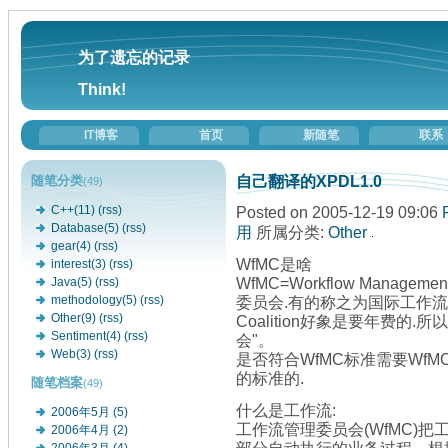
为了遗忘的记录
Think!
IT博客
首页
新随笔
联系
自己翻译的XPDL1.0
随笔分类
(49)
Posted on 2005-12-19 09:06
C++(11)
(rss)
Database(5)
(rss)
用
所属分类:
Other
gear(4)
(rss)
WfMC是啥
interest(3)
(rss)
WfMC=Workflow Manage
Java(5)
(rss)
委员会.有的称之为国际工作流
methodology(5)
(rss)
Other(9)
(rss)
Coalition好象是要年费的.
Sentiment(4)
(rss)
会"。
Web(3)
(rss)
是否符合WfMC标准需要WfM
的标准的.
随笔档案
(49)
什么是工作流:
2006年5月 (5)
工作流管理委员会(WfMC)
2006年4月 (2)
部分自动执行的业务过程。根