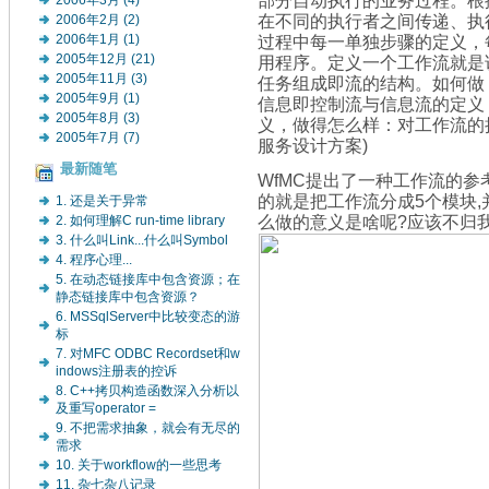
2006年3月 (4)
在不同的执行者之间传递、执
2006年2月 (2)
过程中每一单独步骤的定义，
2006年1月 (1)
2005年12月 (21)
用程序。定义一个工作流就是
2005年11月 (3)
任务组成即流的结构。如何做
2005年9月 (1)
信息即控制流与信息流的定义
2005年8月 (3)
义，做得怎么样：对工作流的
2005年7月 (7)
服务设计方案)
最新随笔
WfMC提出了一种工作流的参考模型(W
的就是把工作流分成5个模块,
1. 还是关于异常
么做的意义是啥呢?应该不归我
2. 如何理解C run-time library
3. 什么叫Link...什么叫Symbol
4. 程序心理...
5. 在动态链接库中包含资源；在
静态链接库中包含资源？
6. MSSqlServer中比较变态的游
标
7. 对MFC ODBC Recordset和w
indows注册表的控诉
8. C++拷贝构造函数深入分析以
及重写operator =
9. 不把需求抽象，就会有无尽的
需求
10. 关于workflow的一些思考
11. 杂七杂八记录