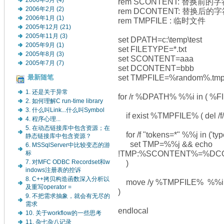
2006年3月 (4)
rem SCONTENT: 替换前的
2006年2月 (2)
rem DCONTENT: 替换后的
2006年1月 (1)
rem TMPFILE : 临时文件
2005年12月 (21)
2005年11月 (3)
set DPATH=c:\temp\test
2005年9月 (1)
set FILETYPE=*.txt
2005年8月 (3)
set SCONTENT=aaa
2005年7月 (7)
set DCONTENT=bbb
set TMPFILE=%random%.tm
最新随笔
1. 还是关于异常
for /r %DPATH% %%i in ( %F
2. 如何理解C run-time library
3. 什么叫Link...什么叫Symbol
if exist %TMPFILE% ( del /
4. 程序心理...
5. 在动态链接库中包含资源；在
for /f "tokens=*" %%j in ('typ
静态链接库中包含资源？
set TMP=%%j && echo
6. MSSqlServer中比较变态的游
!TMP:%SCONTENT%=%DCO
标
)
7. 对MFC ODBC Recordset和w
indows注册表的控诉
8. C++拷贝构造函数深入分析以
move /y %TMPFILE% %%i
及重写operator =
)
9. 不把需求抽象，就会有无尽的
需求
endlocal
10. 关于workflow的一些思考
11. 杂七杂八记录