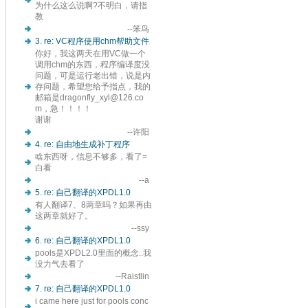
为什么这么说啊?不明白，请指
教
--笨鸟
3. re: VC程序使用chm帮助文件
你好，我这两天在用VC做一个
调用chm的东西，程序编译度没
问题，可是运行老出错，说是内
存问题，希望您给予指点，我的
邮箱是dragonfly_xyl@126.co
m，急！！！！
谢谢
--许阳
4. re: 自由地生成补丁程序
啥东西呀，信息不够多，看了=
白看
--a
5. re: 自己翻译的XPDL1.0
有人翻译7、8两章吗？如果再由
这两章就好了。
--ssy
6. re: 自己翻译的XPDL1.0
pools是XPDL2.0里面的概念..我
没力气去看了
--Raistlin
7. re: 自己翻译的XPDL1.0
i came here just for pools conc