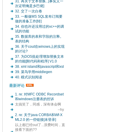
31. 再关于文本替换...[事实又一
次证明俺是乡巴佬]
32. 交了一次白卷
33. 一般做MS SQL发布订阅要
做的准备工作[转]
34. 你也许还没用过的vc++的调
试的功能
35. 数据库的表和字段的注释。
表的结构
36. 关于cout在winows上的实现
的讨论?
37. 为DOS批处理增加替换文本
的功能[附代码和程序] V1.0
38. xml island和javascript和xsl
39. 菜鸟学用middlegen
40. 模式识别阅读
最新评论
1. re: 对MFC ODBC Recordset
和windows注册表的控诉
太搞笑了，同感，深有体会啊
--hy
2. re: 关于java CORBA和Wf-X
ML2.0 的一些链接[未登录]
以上都已经out了...浪费时间，直
接看下面的??