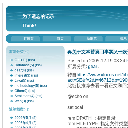
为了遗忘的记录
Think!
IT博客
首页
新随笔
联系
再关于文本替换...[事实又一
随笔分类
(49)
Posted on 2005-12-19 08:34
C++(11)
(rss)
Database(5)
(rss)
所属分类:
gear
gear(4)
(rss)
转自
https://www.xfocus.net/b
interest(3)
(rss)
act=SE&f=2&t=46712&p=190
Java(5)
(rss)
此链接推荐去看一看正文和回复
methodology(5)
(rss)
Other(9)
(rss)
@echo on
Sentiment(4)
(rss)
Web(3)
(rss)
setlocal
随笔档案
(49)
rem DPATH : 指定目录
2006年5月 (5)
rem FILETYPE: 指定文件类型
2006年4月 (2)