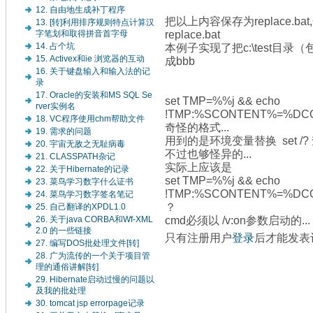
12. 自由地生成补丁程序
把以上内容保存为replace.bat
13. [转]利用排序规则特点计算汉
replace.bat
字笔划和取得拼音首字母
本例子实现了把c:\test目录
14. 占个坑
15. Activex和ie 浏览器的互动
成bbb
16. 关于键盘输入和输入法的记
录
17. Oracle的安装和MS SQL Se
set TMP=%%j && echo
rver实例名
!TMP:%SCONTENT%=%DCO
18. VC程序使用chm帮助文件
奇怪的格式...
19. 需求的问题
用到的是环境变量替换 set /?
20. 宇宙无敌之无耻病毒
不过也够怪异的...
21. CLASSPATH杂记
实际上应该是
22. 关于Hibernate的记录
set TMP=%%j && echo
23. 菜鸟学习数字什么证书
!TMP:%SCONTENT%=%DC
24. 菜鸟学习数字签名笔记
？
25. 自己翻译的XPDL1.0
cmd必须以 /v:on参数启动的...
26. 关于java CORBA和Wf-XML
2.0 的一些链接
只有注册用户
登录
后才能发表
27. 编写DOS批处理文件[转]
28. 广为流传的一个关于项目管
理的通俗讲解[转]
29. Hibernate启动过慢的问题以
及我的批处理
30. tomcat jsp errorpage记录