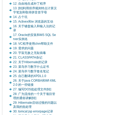
12. 自由地生成补丁程序
13. [转]利用排序规则特点计算汉
字笔划和取得拼音首字母
14. 占个坑
15. Activex和ie 浏览器的互动
16. 关于键盘输入和输入法的记
录
17. Oracle的安装和MS SQL Se
rver实例名
18. VC程序使用chm帮助文件
19. 需求的问题
20. 宇宙无敌之无耻病毒
21. CLASSPATH杂记
22. 关于Hibernate的记录
23. 菜鸟学习数字什么证书
24. 菜鸟学习数字签名笔记
25. 自己翻译的XPDL1.0
26. 关于java CORBA和Wf-XML
2.0 的一些链接
27. 编写DOS批处理文件[转]
28. 广为流传的一个关于项目管
理的通俗讲解[转]
29. Hibernate启动过慢的问题以
及我的批处理
30. tomcat jsp errorpage记录