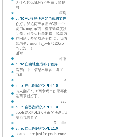
为什么这么说啊?不明白，请指
教
--笨鸟
3. re: VC程序使用chm帮助文件
你好，我这两天在用VC做一个
调用chm的东西，程序编译度没
问题，可是运行老出错，说是内
存问题，希望您给予指点，我的
邮箱是dragonfly_xyl@126.co
m，急！！！！
谢谢
--许阳
4. re: 自由地生成补丁程序
啥东西呀，信息不够多，看了=
白看
--a
5. re: 自己翻译的XPDL1.0
有人翻译7、8两章吗？如果再由
这两章就好了。
--ssy
6. re: 自己翻译的XPDL1.0
pools是XPDL2.0里面的概念..我
没力气去看了
--Raistlin
7. re: 自己翻译的XPDL1.0
i came here just for pools conc