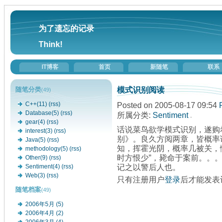
为了遗忘的记录
Think!
IT博客
首页
新随笔
联系
模式识别阅读
随笔分类
(49)
Posted on 2005-08-17 09:54
C++(11)
(rss)
Database(5)
(rss)
所属分类:
Sentiment
gear(4)
(rss)
话说菜鸟欲学模式识别，遂购
interest(3)
(rss)
别》。良久方阅两章，皆概率
Java(5)
(rss)
知，挥霍光阴，概率几被关，
methodology(5)
(rss)
时方恨少”，毙命于案前。。
Other(9)
(rss)
记之以警后人也。
Sentiment(4)
(rss)
Web(3)
(rss)
只有注册用户
登录
后才能发表
随笔档案
(49)
2006年5月 (5)
2006年4月 (2)