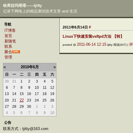
哈库拉玛塔塔——tjitty
记录下网络上的精品测试技术文章 and 生活
导航
#
2011年6月14日
IT博客
首页
Linux下快速安装vsftpd方法 【转】
新随笔
2011-06-14 12:15
评
posted @
tjitty 阅读(447) |
联系
聚合
管理
2010年6月
<
>
日
一
二
三
四
五
六
30
31
1
2
3
4
5
6
7
8
9
10
11
12
13
14
15
16
17
18
19
22
20
21
23
24
25
26
27
28
29
30
1
2
3
4
5
6
7
8
9
10
公告
联系方式：tjitty@163.com