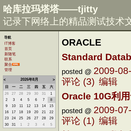
哈库拉玛塔塔——tjitty
记录下网络上的精品测试技术文章
导航
ORACLE
IT博客
首页
Standard Datab
新随笔
联系
聚合
2009-08-
posted @
管理
评论 (3)
编辑
2026年8月
<
>
日
一
二
三
四
五
六
Oracle 10
26
27
28
29
30
31
1
2
3
4
5
6
7
8
9
10
11
12
13
14
15
2009-07-
posted @
16
17
18
19
20
21
22
评论 (1)
编辑
23
24
25
26
27
28
29
30
31
1
2
3
4
5