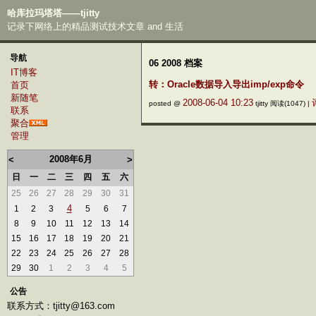
哈库拉玛塔塔——tjitty
记录下网络上的精品测试技术文章 and 生活
导航
06 2008 档案
IT博客
转：Oracle数据导入导出imp/exp命令
首页
新随笔
2008-06-04 10:23
posted @
tjitty 阅读(1047) |
联系
聚合
管理
2008年6月
<
>
日
一
二
三
四
五
六
25
26
27
28
29
30
31
4
1
2
3
5
6
7
8
9
10
11
12
13
14
15
16
17
18
19
20
21
22
23
24
25
26
27
28
29
30
1
2
3
4
5
公告
联系方式：tjitty@163.com