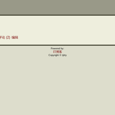
评论 (2)
编辑
Powered by:
IT博客
Copyright © tjitty