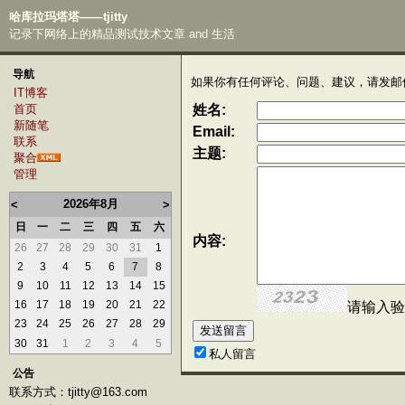
哈库拉玛塔塔——tjitty
记录下网络上的精品测试技术文章 and 生活
导航
如果你有任何评论、问题、建议，请发邮
IT博客
首页
姓名:
新随笔
Email:
联系
主题:
聚合
管理
2026年8月
<
>
日
一
二
三
四
五
六
内容:
26
27
28
29
30
31
1
2
3
4
5
6
7
8
9
10
11
12
13
14
15
16
17
18
19
20
21
22
请输入验
23
24
25
26
27
28
29
30
31
1
2
3
4
5
私人留言
公告
联系方式：tjitty@163.com