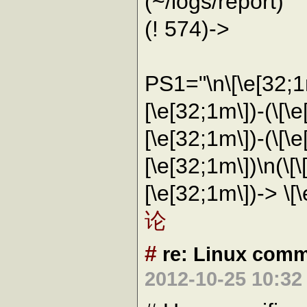
(~/logs/report)
(! 574)->
PS1="\n\[\e[32;1
[\e[32;1m\])-(\[\e
[\e[32;1m\])-(\[\
[\e[32;1m\])\n(\[\
[\e[32;1m\])-> \
论
#
re: Linux com
2012-10-25 10:3