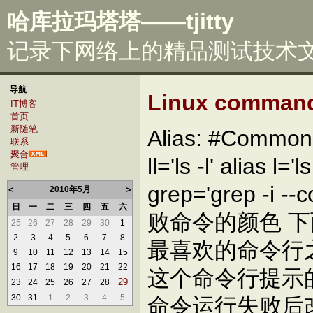
哈库拉玛塔塔——tjitty
记录下网络上的精品测试技术文章
导航
Linux command 
IT博客
首页
新随笔
Alias: #Common a
联系
聚合
ll='ls -l' alias l='l
管理
grep='grep -i -
<
2010年5月
>
日
一
二
三
四
五
六
败命令的颜色 
25
26
27
28
29
30
1
2
3
4
5
6
7
8
最喜欢的命令行
9
10
11
12
13
14
15
16
17
18
19
20
21
22
这个命令行提示
29
23
24
25
26
27
28
30
31
1
2
3
4
5
命令运行失败后