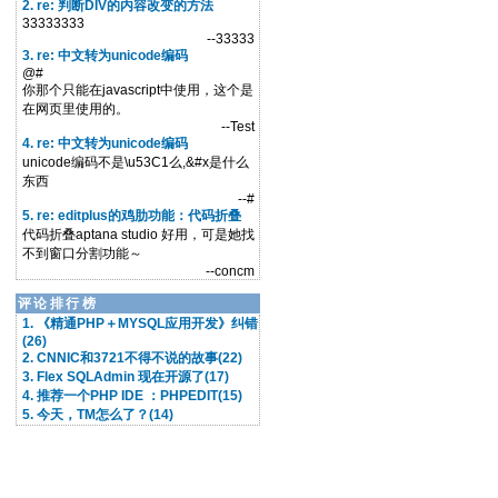
2. re: 判断DIV的内容改变的方法
33333333
--33333
3. re: 中文转为unicode编码
@#
你那个只能在javascript中使用，这个是
在网页里使用的。
--Test
4. re: 中文转为unicode编码
unicode编码不是\u53C1么,&#x是什么
东西
--#
5. re: editplus的鸡肋功能：代码折叠
代码折叠aptana studio 好用，可是她找
不到窗口分割功能～
--concm
评论排行榜
1. 《精通PHP＋MYSQL应用开发》纠错
(26)
2. CNNIC和3721不得不说的故事(22)
3. Flex SQLAdmin 现在开源了(17)
4. 推荐一个PHP IDE ：PHPEDIT(15)
5. 今天，TM怎么了？(14)