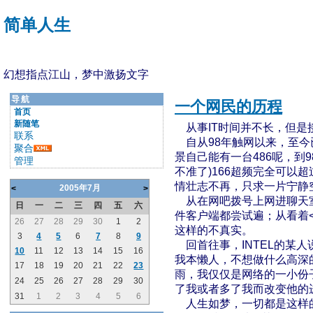
简单人生
幻想指点江山，梦中激扬文字
导航
一个网民的历程
首页
新随笔
从事IT时间并不长，但是接
联系
自从98年触网以来，至今
聚合
景自己能有一台486呢，到98
管理
不准了)166超频完全可以
情壮志不再，只求一片宁静
2005年7月
<
>
从在网吧拨号上网进聊天室，
日
一
二
三
四
五
六
件客户端都尝试遍；从看着<电
26
27
28
29
30
1
2
这样的不真实。
3
4
5
6
7
8
9
回首往事，INTEL的某人
10
11
12
13
14
15
16
我本懒人，不想做什么高深
17
18
19
20
21
22
23
雨，我仅仅是网络的一小份
24
25
26
27
28
29
30
了我或者多了我而改变他的
31
1
2
3
4
5
6
人生如梦，一切都是这样的