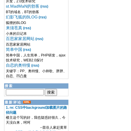
开发，2.0技术研究
st.MadMaN的勃客
(rss)
BT的域名，BT的勃客
幻影飞狐的BLOG
(rss)
狐狸的BLOG
来须苍真
(rss)
小来的日记本
百思家家居网站
(rss)
百思家家居网站
简单中国
(rss)
简单中国，人生简单，PHP研发，ajax
技术研究，WEB2.0探讨
自恋的奥特慢
(rss)
关键字：PP、奥特慢、小帅歌、胖胖、
自恋、凹凸曼
搜索
最新评论
1. re: CSS中background加载图片的路
径问题
楼主这个写的好，我也疑惑好很久，今
天没白来，呵呵
--苗谷人家赶黄草