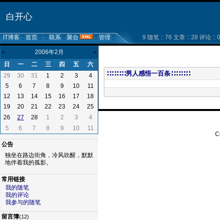
白开心
IT博客
::
首页
:: ::
联系
::
聚合
::
管理
::
9 随笔 :: 76 文章 :: 28 评论 :: 0
2006年2月
<
>
日
一
二
三
四
五
六
∷∷∷∷男人感悟一百条∷∷∷∷
29
30
31
1
2
3
4
5
6
7
8
9
10
11
12
13
14
15
16
17
18
19
20
21
22
23
24
25
26
28
1
2
3
4
27
5
6
7
8
9
10
11
C
公告
独坐在路边街角，冷风吹醒，默默
地伴着我的孤影。
常用链接
我的随笔
我的评论
我参与的随笔
留言簿
(12)