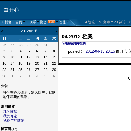
白开心
IT博客
::
首页
:: ::
联系
::
聚合
::
管理
::
9 随笔 :: 76 文章 :: 28 评论 :: 0
2012年9月
<
>
04 2012 档案
日
一
二
三
四
五
六
我理解的程序架构
26
27
28
29
30
31
1
2
3
4
5
6
7
8
posted @
2012-04-15 20:16
白开心 阅读
9
10
11
12
13
14
15
16
17
18
19
20
21
22
23
24
25
26
27
28
29
30
1
2
3
4
5
6
C
公告
独坐在路边街角，冷风吹醒，默默
地伴着我的孤影。
常用链接
我的随笔
我的评论
我参与的随笔
留言簿
(12)