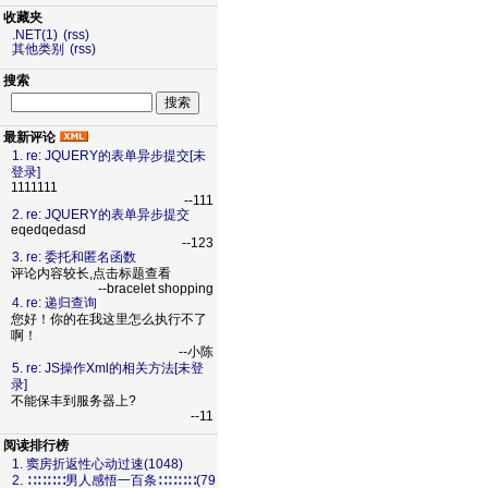
收藏夹
.NET(1)
(rss)
其他类别
(rss)
搜索
最新评论
1. re: JQUERY的表单异步提交[未
登录]
1111111
--111
2. re: JQUERY的表单异步提交
eqedqedasd
--123
3. re: 委托和匿名函数
评论内容较长,点击标题查看
--bracelet shopping
4. re: 递归查询
您好！你的在我这里怎么执行不了
啊！
--小陈
5. re: JS操作Xml的相关方法[未登
录]
不能保丰到服务器上?
--11
阅读排行榜
1. 窦房折返性心动过速(1048)
2. ∷∷∷∷男人感悟一百条∷∷∷∷(79