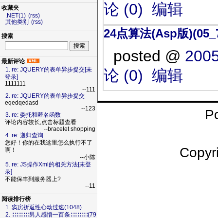
论 (0)
编辑
收藏夹
.NET(1)
(rss)
其他类别
(rss)
24点算法(Asp版)(05_
搜索
posted @
2005
最新评论
1. re: JQUERY的表单异步提交[未
论 (0)
编辑
登录]
1111111
--111
2. re: JQUERY的表单异步提交
eqedqedasd
--123
P
3. re: 委托和匿名函数
评论内容较长,点击标题查看
--bracelet shopping
4. re: 递归查询
您好！你的在我这里怎么执行不了
Copy
啊！
--小陈
5. re: JS操作Xml的相关方法[未登
录]
不能保丰到服务器上?
--11
阅读排行榜
1. 窦房折返性心动过速(1048)
2. ∷∷∷∷男人感悟一百条∷∷∷∷(79