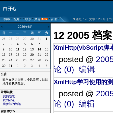
白开心
IT博客
::
首页
:: ::
联系
::
聚合
::
管理
::
9 随笔 :: 76 文章 :: 28 评论 :: 0
2026年8月
<
>
12 2005 档案
日
一
二
三
四
五
六
26
27
28
29
30
31
1
2
3
4
5
6
7
8
XmlHttp(vbScrip
9
10
11
12
13
14
15
16
17
18
19
20
21
22
posted @
2005
23
24
25
26
27
28
29
30
31
1
2
3
4
5
论 (0)
编辑
公告
独坐在路边街角，冷风吹醒，默默
XmlHttp学习使用的测
地伴着我的孤影。
posted @
2005
常用链接
我的随笔
我的评论
论 (0)
编辑
我参与的随笔
留言簿
(12)