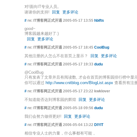
对!面向IT专业人员。
谢谢你的支持!
回复
更多评论
#
re: IT博客网正式开通
2005-05-17 13:55
hbifts
good~
博客园越来越好了:)
回复
更多评论
#
re: IT博客网正式开通
2005-05-17 18:45
CoolBug
其他注册的人怎么不在首页上显示？
回复
更多评论
#
re: IT博客网正式开通
2005-05-17 19:33
dudu
@CoolBug
只有发表了文章并且有阅读数, 才会在首页的博客园排行榜中显
你可以通过
http://www.cnitblog.com/BlogList.aspx
查看所有注
#
re: IT博客网正式开通
2005-05-17 23:22
kwklover
不知道能否达到博客园的辉煌
回复
更多评论
#
re: IT博客网正式开通
2005-05-18 09:56
dudu
我们会努力做得更好!
回复
更多评论
#
re: IT博客网正式开通
2006-05-04 13:22
DIYIT
相信专业人士的力量，什么事都有可能，