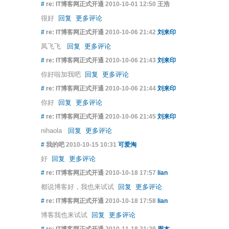
#
re: IT博客网正式开通
2010-10-01 12:50
王浩
很好
回复
更多评论
#
re: IT博客网正式开通
2010-10-06 21:42
刘来印
凤飞飞
回复
更多评论
#
re: IT博客网正式开通
2010-10-06 21:43
刘来印
你好啦加我吧
回复
更多评论
#
re: IT博客网正式开通
2010-10-06 21:44
刘来印
你好
回复
更多评论
#
re: IT博客网正式开通
2010-10-06 21:45
刘来印
nihaola
回复
更多评论
#
我的吧
2010-10-15 10:31
可爱淘
好
回复
更多评论
#
re: IT博客网正式开通
2010-10-18 17:57
lian
都说博客好，我也来试试
回复
更多评论
#
re: IT博客网正式开通
2010-10-18 17:58
lian
博客我也来试试
回复
更多评论