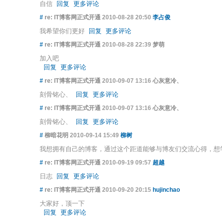
自信
回复
更多评论
#
re: IT博客网正式开通
2010-08-28 20:50
李占俊
我希望你们更好
回复
更多评论
#
re: IT博客网正式开通
2010-08-28 22:39
梦萌
加入吧
回复
更多评论
#
re: IT博客网正式开通
2010-09-07 13:16
心灰意冷、
刻骨铭心、
回复
更多评论
#
re: IT博客网正式开通
2010-09-07 13:16
心灰意冷、
刻骨铭心、
回复
更多评论
#
柳暗花明
2010-09-14 15:49
柳树
我想拥有自己的博客，通过这个距道能够与博友们交流心得，
#
re: IT博客网正式开通
2010-09-19 09:57
超越
日志
回复
更多评论
#
re: IT博客网正式开通
2010-09-20 20:15
hujinchao
大家好，顶一下
回复
更多评论