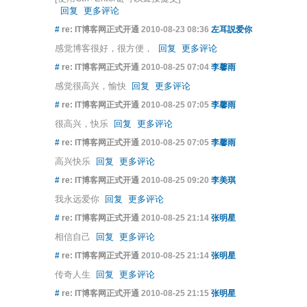
回复
更多评论
#
re: IT博客网正式开通
2010-08-23 08:36
左耳説爱你
感觉博客很好，很方便，
回复
更多评论
#
re: IT博客网正式开通
2010-08-25 07:04
李馨雨
感觉很高兴，愉快
回复
更多评论
#
re: IT博客网正式开通
2010-08-25 07:05
李馨雨
很高兴，快乐
回复
更多评论
#
re: IT博客网正式开通
2010-08-25 07:05
李馨雨
高兴快乐
回复
更多评论
#
re: IT博客网正式开通
2010-08-25 09:20
李美琪
我永远爱你
回复
更多评论
#
re: IT博客网正式开通
2010-08-25 21:14
张明星
相信自己
回复
更多评论
#
re: IT博客网正式开通
2010-08-25 21:14
张明星
传奇人生
回复
更多评论
#
re: IT博客网正式开通
2010-08-25 21:15
张明星