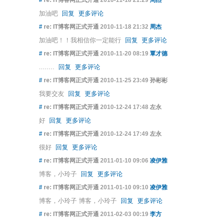
#
re: IT博客网正式开通
2010-11-18 21:29
周杰
加油吧
回复
更多评论
#
re: IT博客网正式开通
2010-11-18 21:32
周杰
加油吧！！我相信你一定能行
回复
更多评论
#
re: IT博客网正式开通
2010-11-20 08:19
覃才德
........
回复
更多评论
#
re: IT博客网正式开通
2010-11-25 23:49
孙彬彬
我要交友
回复
更多评论
#
re: IT博客网正式开通
2010-12-24 17:48
左永
好
回复
更多评论
#
re: IT博客网正式开通
2010-12-24 17:49
左永
很好
回复
更多评论
#
re: IT博客网正式开通
2011-01-10 09:06
凌伊雅
博客，小玲子
回复
更多评论
#
re: IT博客网正式开通
2011-01-10 09:10
凌伊雅
博客，小玲子 博客，小玲子
回复
更多评论
#
re: IT博客网正式开通
2011-02-03 00:19
李方