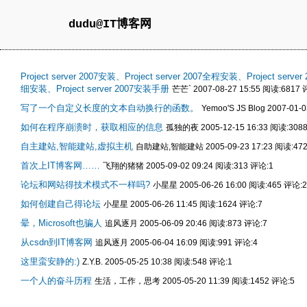
dudu@IT博客网
Project server 2007安装、Project server 2007全程安装、Project serve
细安装、Project server 2007安装手册
芒芒` 2007-08-27 15:55 阅读:6817 
写了一个自定义长度的文本自动换行的函数。
Yemoo'S JS Blog 2007-01
如何在程序崩溃时，获取相应的信息
孤独的夜 2005-12-15 16:33 阅读:308
自主建站,智能建站,虚拟主机
自助建站,智能建站 2005-09-23 17:23 阅读:47
首次上IT博客网……
飞翔的猪猪 2005-09-02 09:24 阅读:313 评论:1
论坛和网站得技术模式不一样吗?
小星星 2005-06-26 16:00 阅读:465 评论:2
如何创建自己得论坛
小星星 2005-06-26 11:45 阅读:1624 评论:7
晕，Microsoft也骗人
追风逐月 2005-06-09 20:46 阅读:873 评论:7
从csdn到IT博客网
追风逐月 2005-06-04 16:09 阅读:991 评论:4
这里蛮安静的:)
Z.Y.B. 2005-05-25 10:38 阅读:548 评论:1
一个人的奋斗历程
生活，工作，思考 2005-05-20 11:39 阅读:1452 评论:5