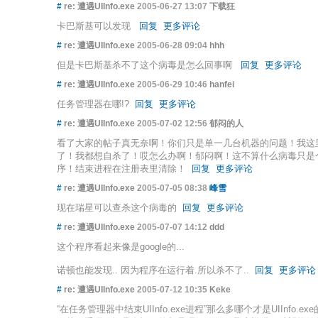
#
re: 遭遇UIInfo.exe
2005-06-27 13:07
下载狂
卡巴斯基可以发现
回复
更多评论
#
re: 遭遇UIInfo.exe
2005-06-28 09:04
hhh
但是卡巴斯基杀不了这个病毒是怎么回事啊
回复
更多评论
#
re: 遭遇UIInfo.exe
2005-06-29 10:46
hanfei
任务管理器在哪!?
回复
更多评论
#
re: 遭遇UIInfo.exe
2005-07-02 12:56
郁闷的人
看了大家的帖子真无奈啊！你们只是单一几台机器的问题！我这里
了！我都想自杀了！哎怎么办啊！郁闷啊！这不算什么病毒只是
序！结束进程在注册表里清除！
回复
更多评论
#
re: 遭遇UIInfo.exe
2005-07-05 08:38
峰雪
现在瑞星可以查杀这个病毒的
回复
更多评论
#
re: 遭遇UIInfo.exe
2005-07-07 14:12
ddd
这个程序看起来像是google的...
诺顿也能发现.. 因为程序在运行着.所以杀不了..
回复
更多评论
#
re: 遭遇UIInfo.exe
2005-07-12 10:35
Keke
“在任务管理器中结束UIInfo.exe进程”那么多哪个才是UIInfo