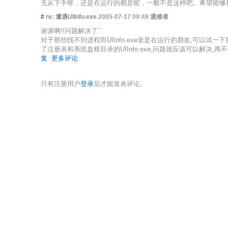
无从下手呀，还是在运行的都是呢，一般不是这样吧。希望能
#
re: 遭遇UIInfo.exe
2005-07-17 09:49
遇难者
谢谢啊!!问题解决了``
对于那些找不到进程而UIInfo.exe老是在运行的朋友,可以试一
了注册表和系统盘根目录的UIInfo.exe,问题就应该可以解决
复
更多评论
只有注册用户
登录
后才能发表评论。