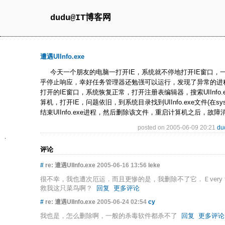
dudu@IT博客网
遭遇UIInfo.exe
今天一个朋友的电脑一打开IE，系统就不停地打开IE窗口，
乎停止响应，幸好任务管理器还勉强可以运行，发现了异常的进程UII
打开的IE窗口，系统恢复正常，打开注册表编辑器，搜索UIInfo.
算机，打开IE，问题依旧，到系统目录找到UIInfo.exe文件(在s
结束UIInfo.exe进程，然后删除该文件，重启计算机之后，故障
posted on 2005-06-09 20:21
du
评论
#
re: 遭遇UIInfo.exe
2005-06-16 13:56
leke
很不幸，我也遭次厄运．而且更惨的是，我删除不了它．Ｅvery tim
救我这只菜鸟啊？
回复
更多评论
#
re: 遭遇UIInfo.exe
2005-06-24 02:54
cy
我也是，怎么删除啊，一般的杀毒软件都杀不了
回复
更多评论