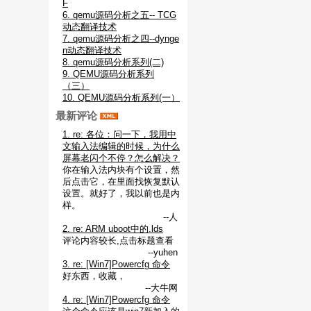
F
6. qemu源码分析之五-- TCG
动态翻译技术
7. qemu源码分析之四--dynge
n动态翻译技术
8. qemu源码分析系列(二)
9. QEMU源码分析系列
（三）
10. QEMU源码分析系列(一）
最新评论
1. re: 各位：问一下，我用中
文输入法编辑的时候，为什么
屏幕老闪个不停？怎么解决？
你在输入法内块有个设置，然
后点击它，在里面找恢复默认
设置。就好了，我以前也是内
样。
--人
2. re: ARM uboot中的.lds
评论内容较长,点击标题查看
--yuhen
3. re: [Win7]Powercfg 命令
好东西，收藏，
--大牛网
4. re: [Win7]Powercfg 命令