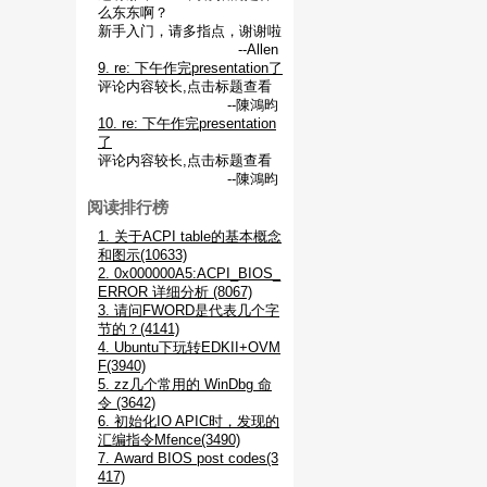
么东东啊？
新手入门，请多指点，谢谢啦
--Allen
9. re: 下午作完presentation了
评论内容较长,点击标题查看
--陳鴻昀
10. re: 下午作完presentation
了
评论内容较长,点击标题查看
--陳鴻昀
阅读排行榜
1. 关于ACPI table的基本概念
和图示(10633)
2. 0x000000A5:ACPI_BIOS_
ERROR 详细分析 (8067)
3. 请问FWORD是代表几个字
节的？(4141)
4. Ubuntu下玩转EDKII+OVM
F(3940)
5. zz几个常用的 WinDbg 命
令 (3642)
6. 初始化IO APIC时，发现的
汇编指令Mfence(3490)
7. Award BIOS post codes(3
417)