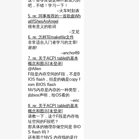
这个命令应该是win7新加入的
吧，不错！学习一下！
--火车时刻表
5. re: 同事推荐的一首歌曲Wh
atIfShesAnAngel
很有意义的歌词
--艾尼
6. re: 怎样写makefile文件
非常适合入门者学习的文章!
谢谢!
--anchor89
7. re: 关于ACPI table的基本
概念和图示[未登录]
@Allen
F段是内存空间的F段，不是B
IOS flash，但是的确是copy f
rom BIOS flash
NVS内存是内存的一种类型，
由bios声明，给OS看的
--eric
8. re: 关于ACPI table的基本
概念和图示[未登录]
请教一下，这个F段是内存地
址空间的F段吧？
那具体的物理存储空间是 BIO
S flash 吗？
还有那个NVS 内存指的是什