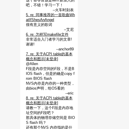
这个命令应该是win7新加入的
吧，不错！学习一下！
--火车时刻表
5. re: 同事推荐的一首歌曲Wh
atIfShesAnAngel
很有意义的歌词
--艾尼
6. re: 怎样写makefile文件
非常适合入门者学习的文章!
谢谢!
--anchor89
7. re: 关于ACPI table的基本
概念和图示[未登录]
@Allen
F段是内存空间的F段，不是B
IOS flash，但是的确是copy f
rom BIOS flash
NVS内存是内存的一种类型，
由bios声明，给OS看的
--eric
8. re: 关于ACPI table的基本
概念和图示[未登录]
请教一下，这个F段是内存地
址空间的F段吧？
那具体的物理存储空间是 BIO
S flash 吗？
还有那个NVS 内存指的是什