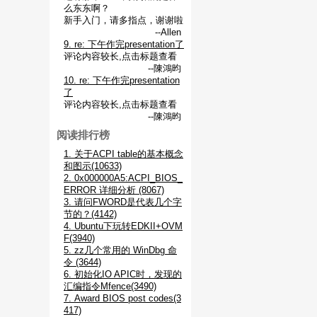
么东东啊？
新手入门，请多指点，谢谢啦
--Allen
9. re: 下午作完presentation了
评论内容较长,点击标题查看
--陳鴻昀
10. re: 下午作完presentation
了
评论内容较长,点击标题查看
--陳鴻昀
阅读排行榜
1. 关于ACPI table的基本概念
和图示(10633)
2. 0x000000A5:ACPI_BIOS_
ERROR 详细分析 (8067)
3. 请问FWORD是代表几个字
节的？(4142)
4. Ubuntu下玩转EDKII+OVM
F(3940)
5. zz几个常用的 WinDbg 命
令 (3644)
6. 初始化IO APIC时，发现的
汇编指令Mfence(3490)
7. Award BIOS post codes(3
417)