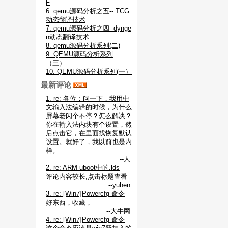
F
6. qemu源码分析之五-- TCG
动态翻译技术
7. qemu源码分析之四--dynge
n动态翻译技术
8. qemu源码分析系列(二)
9. QEMU源码分析系列
（三）
10. QEMU源码分析系列(一）
最新评论
1. re: 各位：问一下，我用中
文输入法编辑的时候，为什么
屏幕老闪个不停？怎么解决？
你在输入法内块有个设置，然
后点击它，在里面找恢复默认
设置。就好了，我以前也是内
样。
--人
2. re: ARM uboot中的.lds
评论内容较长,点击标题查看
--yuhen
3. re: [Win7]Powercfg 命令
好东西，收藏，
--大牛网
4. re: [Win7]Powercfg 命令