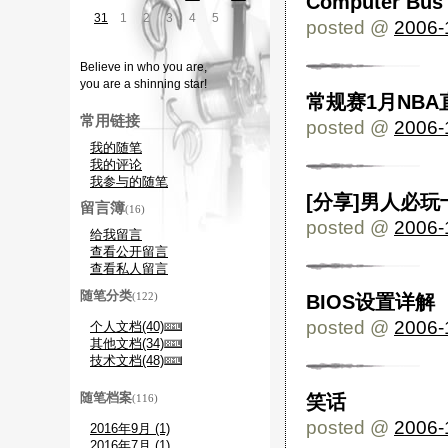
Computer Bus 
31
1
2
3
4
5
6
posted @
2006-
Believe in who you are,
you are a shinning star!
常规赛1月NBA
常用链接
posted @
2006-
我的随笔
我的评论
我参与的随笔
[分享]男人必玩
留言簿
(16)
posted @
2006-
给我留言
查看公开留言
查看私人留言
随笔分类
(122)
BIOS设置详解
posted @
2006-
个人文档(40)
其他文档(34)
技术文档(48)
随笔档案
笑话
(116)
posted @
2006-
2016年9月 (1)
2016年7月 (1)