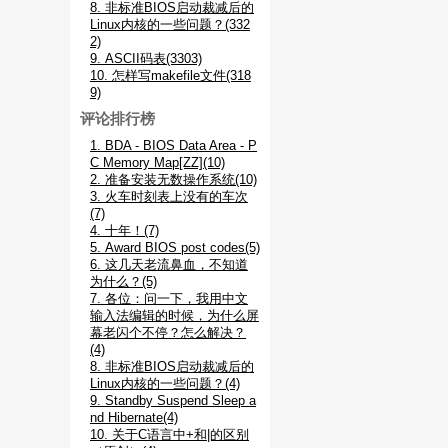
8. 非标准BIOS启动裁减后的
Linux内核的一些问题？(332
2)
9. ASCII码表(3303)
10. 怎样写makefile文件(318
9)
评论排行榜
1. BDA - BIOS Data Area - P
C Memory Map[ZZ](10)
2. 准备安装无数操作系统(10)
3. 火车时刻表上没有的车次
(7)
4. 十年！(7)
5. Award BIOS post codes(5)
6. 这几天老流鼻血，不知道
为什么？(5)
7. 各位：问一下，我用中文
输入法编辑的时候，为什么屏
幕老闪个不停？怎么解决？
(4)
8. 非标准BIOS启动裁减后的
Linux内核的一些问题？(4)
9. Standby Suspend Sleep a
nd Hibernate(4)
10. 关于C语言中+和|的区别