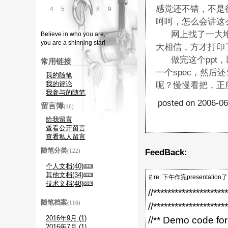
感觉还不错，不是
4
5
6
7
8
9
10
呵呵，怎么会讲这么多
网上找了一大堆
Believe in who you are,
you are a shinning star!
大相信，方才打印
做完这个ppt，
常用链接
一个spec，然后还
我的随笔
我的评论
呢？慢慢看把，正
我参与的随笔
posted on 2006-0
留言簿
(16)
给我留言
查看公开留言
查看私人留言
随笔分类
(122)
FeedBack:
个人文档(40)
其他文档(34)
#
re: 下午作完presentation了
技术文档(48)
//********************
随笔档案
(116)
//********************
2016年9月 (1)
//** Demo code fo
2016年7月 (1)