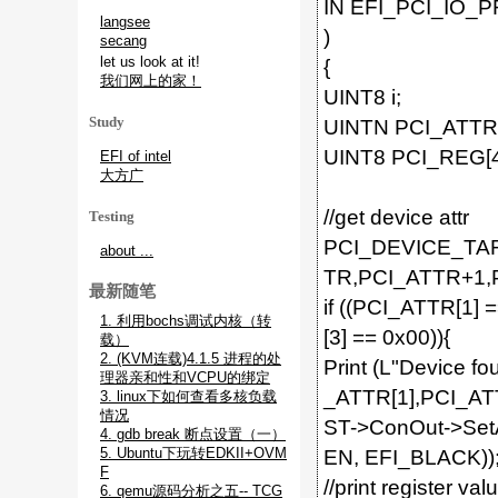
IN EFI_PCI_IO
langsee
)
secang
let us look at it!
{
我们网上的家！
UINT8 i;
Study
UINTN PCI_ATTR[
UINT8 PCI_REG[4]
EFI of intel
大方广
//get device attr
Testing
PCI_DEVICE_TAR
about ...
TR,PCI_ATTR+1,
最新随笔
if ((PCI_ATTR[1]
1. 利用bochs调试内核（转
[3] == 0x00)){
载）
2. (KVM连载)4.1.5 进程的处
Print (L"Device 
理器亲和性和VCPU的绑定
_ATTR[1],PCI_ATT
3. linux下如何查看多核负载
情况
ST->ConOut->Set
4. gdb break 断点设置（一）
5. Ubuntu下玩转EDKII+OVM
EN, EFI_BLACK))
F
//print register val
6. qemu源码分析之五-- TCG