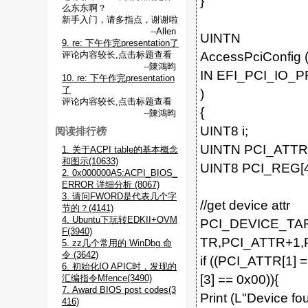
}
么东东啊？
新手入门，请多指点，谢谢啦
--Allen
UINTN
9. re: 下午作完presentation了
评论内容较长,点击标题查看
AccessPciConfig 
--陳鴻昀
IN EFI_PCI_IO
10. re: 下午作完presentation
了
)
评论内容较长,点击标题查看
{
--陳鴻昀
UINT8 i;
阅读排行榜
UINTN PCI_ATTR[
1. 关于ACPI table的基本概念
和图示(10633)
UINT8 PCI_REG[4]
2. 0x000000A5:ACPI_BIOS_
ERROR 详细分析 (8067)
3. 请问FWORD是代表几个字
//get device attr
节的？(4141)
4. Ubuntu下玩转EDKII+OVM
PCI_DEVICE_TAR
F(3940)
TR,PCI_ATTR+1,
5. zz几个常用的 WinDbg 命
令 (3642)
if ((PCI_ATTR[1]
6. 初始化IO APIC时，发现的
[3] == 0x00)){
汇编指令Mfence(3490)
7. Award BIOS post codes(3
Print (L"Device 
416)