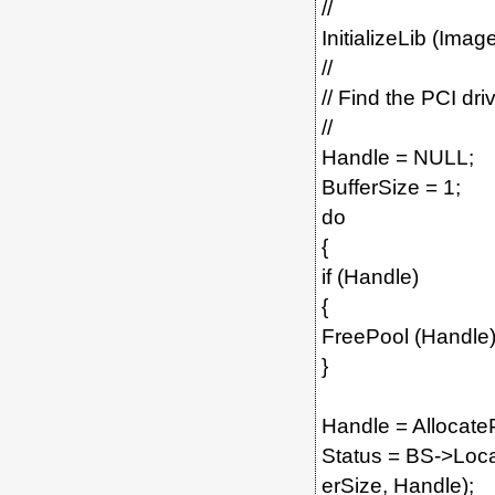
//
InitializeLib (Ima
//
// Find the PCI dri
//
Handle = NULL;
BufferSize = 1;
do
{
if (Handle)
{
FreePool (Handle)
}
Handle = AllocateP
Status = BS->Loca
erSize, Handle);