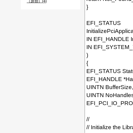
（原创）(4)
}
EFI_STATUS
InitializePciApplica
IN EFI_HANDLE I
IN EFI_SYSTEM_
)
{
EFI_STATUS Stat
EFI_HANDLE *Ha
UINTN BufferSize,
UINTN NoHandles,
EFI_PCI_IO_PR
//
// Initialize the Libr