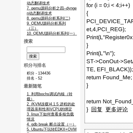
动态翻译技术
for (i = 0;i < 4;i++)
7. qemu源码分析之四--dynge
{
n动态翻译技术
8. qemu源码分析系列(二)
PCI_DEVICE_TAR
9. QEMU源码分析系列
（三）
et,4,PCI_REG);
10. QEMU源码分析系列(一）
Print(L"Register0
搜索
}
Print(L"\n");
ST->ConOut->Set
积分与排名
TE, EFI_BLACK));
积分 - 134436
return Found_Me;
排名 - 52
}
最新随笔
1. 利用bochs调试内核（转
载）
return Not_Found
2. (KVM连载)4.1.5 进程的处
}
回复
更多评论
理器亲和性和VCPU的绑定
3. linux下如何查看多核负载
情况
4. gdb break 断点设置（一）
5. Ubuntu下玩转EDKII+OVM