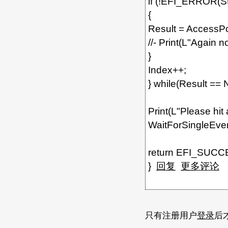
if (!EFI_ERROR(St
{
Result = Access
//- Print(L"Again n
}
Index++;
} while(Result ==
Print(L"Please hit 
WaitForSingleEven
return EFI_SUCC
}
回复
更多评论
只有注册用户
登录
后