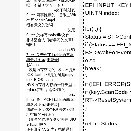
这个命令应该是win7新加入的
EFI_INPUT_KEY 
吧，不错！学习一下！
--火车时刻表
UINTN index;
5. re: 同事推荐的一首歌曲Wh
atIfShesAnAngel
很有意义的歌词
for(;;) {
--艾尼
6. re: 怎样写makefile文件
Status = ST->Con
非常适合入门者学习的文章!
if (Status == EF
谢谢!
--anchor89
BS->WaitForEvent
7. re: 关于ACPI table的基本
else
概念和图示[未登录]
@Allen
break;
F段是内存空间的F段，不是B
IOS flash，但是的确是copy f
}
rom BIOS flash
if (!EFI_ERROR(St
NVS内存是内存的一种类型，
由bios声明，给OS看的
if (key.ScanCod
--eric
RT->ResetSystem
8. re: 关于ACPI table的基本
概念和图示[未登录]
}
请教一下，这个F段是内存地
址空间的F段吧？
那具体的物理存储空间是 BIO
return Status;
S flash 吗？
还有那个NVS 内存指的是什