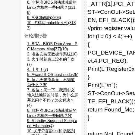
8. 非标准BIOS启动裁减后的
_ATTR[1],PCI_ATT
Linux内核的一些问题？(331
ST->ConOut->Set
9)
9. ASCII码表(3303)
EN, EFI_BLACK))
10. 怎样写makefile文件(318
//print register val
7)
for (i = 0;i < 4;i++)
评论排行榜
{
1. BDA - BIOS Data Area - P
C Memory Map[ZZ](10)
PCI_DEVICE_TAR
2. 准备安装无数操作系统(10)
3. 火车时刻表上没有的车次
et,4,PCI_REG);
(7)
Print(L"Register0
4. 十年！(7)
5. Award BIOS post codes(5)
}
6. 这几天老流鼻血，不知道
Print(L"\n");
为什么？(5)
7. 各位：问一下，我用中文
ST->ConOut->Set
输入法编辑的时候，为什么屏
幕老闪个不停？怎么解决？
TE, EFI_BLACK));
(4)
return Found_Me;
8. 非标准BIOS启动裁减后的
Linux内核的一些问题？(4)
}
9. Standby Suspend Sleep a
nd Hibernate(4)
10. 关于C语言中+和|的区别
return Not_Found