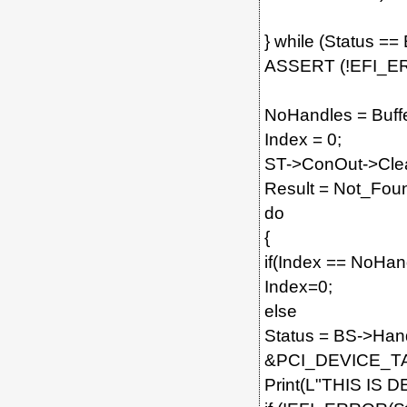
} while (Status
ASSERT (!EFI_ER
NoHandles = Buff
Index = 0;
ST->ConOut->Clea
Result = Not_Fo
do
{
if(Index == NoHand
Index=0;
else
Status = BS->Hand
&PCI_DEVICE_T
Print(L"THIS IS D