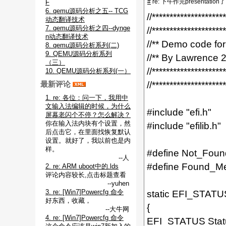
#
re: 下午作完presentation了
F
6. qemu源码分析之五-- TCG
//********************
动态翻译技术
7. qemu源码分析之四--dynge
//********************
n动态翻译技术
//** Demo code fo
8. qemu源码分析系列(二)
9. QEMU源码分析系列
//** By Lawrence 
（三）
//********************
10. QEMU源码分析系列(一）
//********************
最新评论
1. re: 各位：问一下，我用中
文输入法编辑的时候，为什么
#include "efi.h"
屏幕老闪个不停？怎么解决？
你在输入法内块有个设置，然
#include "efilib.h"
后点击它，在里面找恢复默认
设置。就好了，我以前也是内
样。
#define Not_Fou
--人
#define Found_M
2. re: ARM uboot中的.lds
评论内容较长,点击标题查看
--yuhen
3. re: [Win7]Powercfg 命令
static EFI_STATU
好东西，收藏，
{
--大牛网
4. re: [Win7]Powercfg 命令
EFI_STATUS Stat